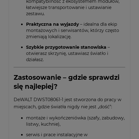
kompatybilność z ekosystemem modułów,
łatwiejsze transportowanie i ustawianie
zestawu.
Praktyczna na wyjazdy
– idealna dla ekip
montażowych i serwisantów, którzy często
zmieniają lokalizację.
Szybkie przygotowanie stanowiska
–
otwierasz skrzynię, ustawiasz światło i
działasz.
Zastosowanie – gdzie sprawdzi
się najlepiej?
DeWALT DWST08061-1 jest stworzona do pracy w
miejscach, gdzie światła nigdy nie jest „dość”:
montaże i wykończeniówka (szafy, zabudowy,
listwy, kuchnie),
serwis i prace instalacyjne w