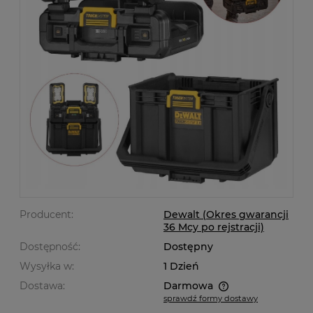
Producent:
Dewalt (Okres gwarancji
36 Mcy po rejstracji)
Dostępność:
Dostępny
Wysyłka w:
1 Dzień
Dostawa:
Darmowa
sprawdź formy dostawy
Cena nie zawiera ewentualnych kosztów płatności