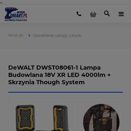
<
Oświetlenie, Lampy, Latarki
DeWALT DWST08061-1 Lampa
Budowlana 18V XR LED 4000lm +
Skrzynia Though System