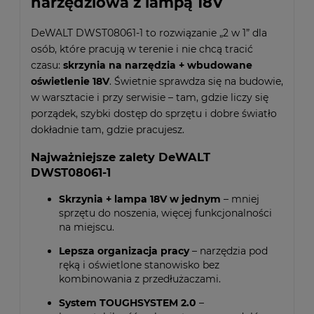
narzędziowa z lampą 18V
DeWALT DWST08061-1 to rozwiązanie „2 w 1” dla
osób, które pracują w terenie i nie chcą tracić
czasu:
skrzynia na narzędzia + wbudowane
oświetlenie 18V
. Świetnie sprawdza się na budowie,
w warsztacie i przy serwisie – tam, gdzie liczy się
porządek, szybki dostęp do sprzętu i dobre światło
dokładnie tam, gdzie pracujesz.
Najważniejsze zalety DeWALT
DWST08061-1
Skrzynia + lampa 18V w jednym
– mniej
sprzętu do noszenia, więcej funkcjonalności
na miejscu.
Lepsza organizacja pracy
– narzędzia pod
ręką i oświetlone stanowisko bez
kombinowania z przedłużaczami.
System TOUGHSYSTEM 2.0
–