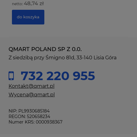
48,74 zł
do koszyka
QMART POLAND SP Z 0.0.
Z siedzibą przy Śmigno 81d, 33-140 Lisia Góra
732 220 955
Kontakt@qmart.pl
Wycena@qmart.pl
NIP: PL9930685184
REGON: 520658234
Numer KRS: 0000938367