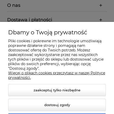
O nas
Dostawa i płatności
Dbamy o Twoją prywatność
Pomoc
Pliki cookies i pokrewne im technologie umożliwiają
poprawne działanie strony i pomagają nam
Gwarancja i Serwis
dostosować ofertę do Twoich potrzeb. Możesz
zaakceptować wykorzystanie przez nas wszystkich
tych plików i przejść do sklepu lub dostosować użycie
plików do swoich preferencji, wybierając opcję
"Dostosuj zgody".
Więcej o plikach cookies przeczytasz w naszej Polityce
prywatności.
zaakceptuj tylko niezbędne
© 2026 www.qmart.pl. Wszelkie prawa zastrzeżone.
dostosuj zgody
Styl graficzny ShopGadget.pl
Sklep internetowy Shoper
Premium