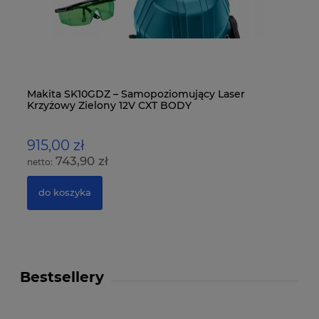
-
Makita SK10GDZ – Samopoziomujący Laser
Mi
Krzyżowy Zielony 12V CXT BODY
Ko
915,00 zł
1
743,90 zł
do koszyka
Bestsellery