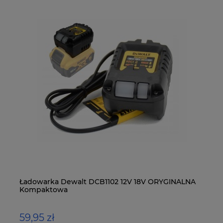
Ładowarka Dewalt DCB1102 12V 18V ORYGINALNA
MA
Kompaktowa
LX
59,95 zł
4