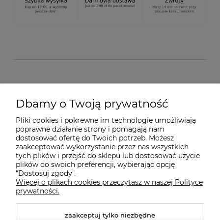
O nas
Dbamy o Twoją prywatność
Pliki cookies i pokrewne im technologie umożliwiają
Dostawa i płatności
poprawne działanie strony i pomagają nam
dostosować ofertę do Twoich potrzeb. Możesz
zaakceptować wykorzystanie przez nas wszystkich
tych plików i przejść do sklepu lub dostosować użycie
Pomoc
plików do swoich preferencji, wybierając opcję
"Dostosuj zgody".
Więcej o plikach cookies przeczytasz w naszej Polityce
Gwarancja i Serwis
prywatności.
zaakceptuj tylko niezbędne