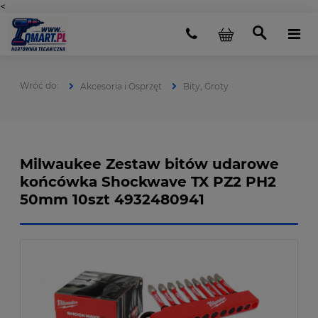
<
Akcesoria i Osprzęt
Bity, Groty
Milwaukee Zestaw bitów udarowe
końcówka Shockwave TX PZ2 PH2
50mm 10szt 4932480941