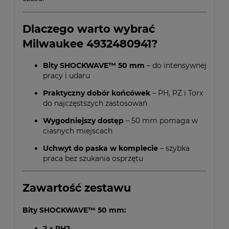
Dlaczego warto wybrać
Milwaukee 4932480941?
Bity SHOCKWAVE™ 50 mm
– do intensywnej
pracy i udaru
Praktyczny dobór końcówek
– PH, PZ i Torx
do najczęstszych zastosowań
Wygodniejszy dostęp
– 50 mm pomaga w
ciasnych miejscach
Uchwyt do paska w komplecie
– szybka
praca bez szukania osprzętu
Zawartość zestawu
Bity SHOCKWAVE™ 50 mm:
2 × PH2