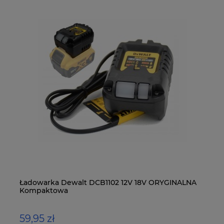
Ładowarka Dewalt DCB1102 12V 18V ORYGINALNA
MA
Kompaktowa
LX
59,95 zł
4