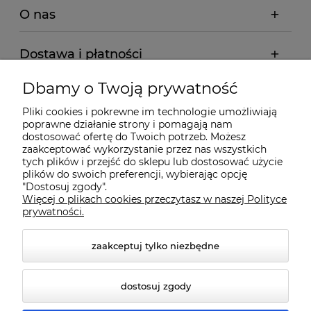
O nas
Dostawa i płatności
Dbamy o Twoją prywatność
Pomoc
Pliki cookies i pokrewne im technologie umożliwiają
poprawne działanie strony i pomagają nam
Gwarancja i Serwis
dostosować ofertę do Twoich potrzeb. Możesz
zaakceptować wykorzystanie przez nas wszystkich
tych plików i przejść do sklepu lub dostosować użycie
plików do swoich preferencji, wybierając opcję
"Dostosuj zgody".
Więcej o plikach cookies przeczytasz w naszej Polityce
prywatności.
zaakceptuj tylko niezbędne
© 2026 www.qmart.pl. Wszelkie prawa zastrzeżone.
dostosuj zgody
Styl graficzny ShopGadget.pl
Sklep internetowy Shoper
Premium