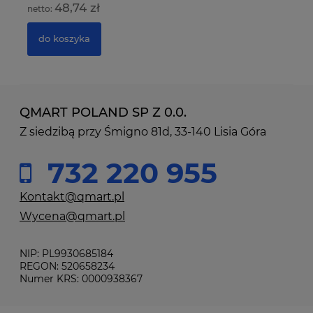
48,74 zł
do koszyka
QMART POLAND SP Z 0.0.
Z siedzibą przy Śmigno 81d, 33-140 Lisia Góra
732 220 955
Kontakt@qmart.pl
Wycena@qmart.pl
NIP: PL9930685184
REGON: 520658234
Numer KRS: 0000938367