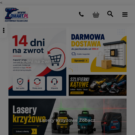
<
14 dni na Zwrot
Lasery Krzyżowe Zobacz