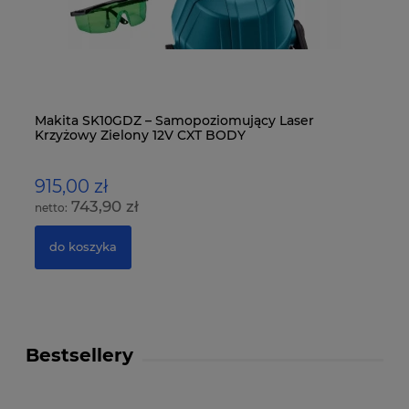
-
Makita SK10GDZ – Samopoziomujący Laser
Mi
Krzyżowy Zielony 12V CXT BODY
Ko
915,00 zł
1
743,90 zł
do koszyka
Bestsellery