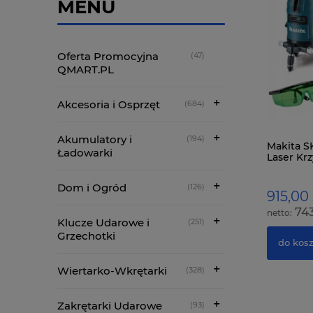
MENU
Oferta Promocyjna
(47)
QMART.PL
Akcesoria i Osprzęt
(684)
Akumulatory i
(194)
DEWALT DCE530NT Opalarka 18V 20V
Makita 
Ładowarki
54V 530st 2-Biegi BODY w Walizce
Laser Kr
Dom i Ogród
(126)
499,00 zł
915,00 
405,69 zł
743
Klucze Udarowe i
(251)
Grzechotki
do koszyka
do kos
Wiertarko-Wkrętarki
(328)
Zakrętarki Udarowe
(93)