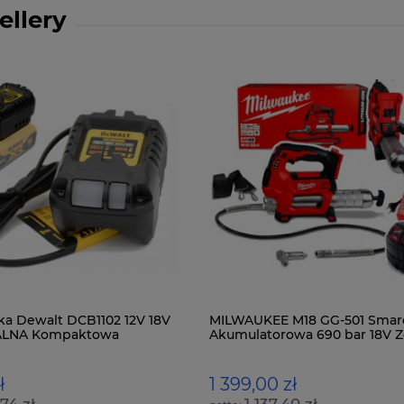
ellery
a Dewalt DCB1102 12V 18V
MILWAUKEE M18 GG-501 Smar
ALNA Kompaktowa
Akumulatorowa 690 bar 18V 
1x5Ah
ł
1 399,00 zł