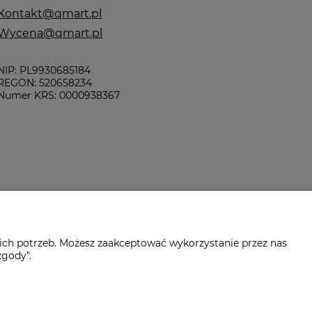
Kontakt@qmart.pl
Wycena@qmart.pl
NIP: PL9930685184
REGON: 520658234
Numer KRS: 0000938367
ich potrzeb. Możesz zaakceptować wykorzystanie przez nas
zgody".