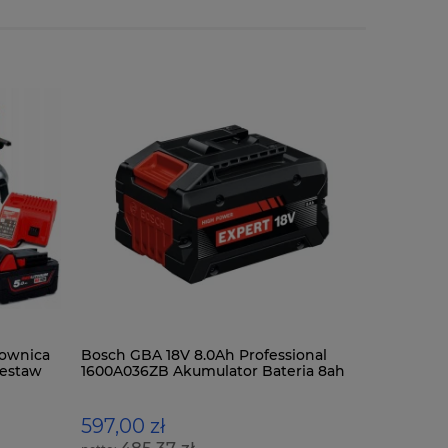
ownica
Bosch GBA 18V 8.0Ah Professional
Milwauke
Zestaw
1600A036ZB Akumulator Bateria 8ah
żywopłot
EXBA18V-80
597,00 zł
775,00 