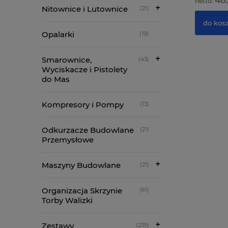
283,74 zł
48,
Nitownice i Lutownice
(21)
do koszyka
do kos
Opalarki
(19)
Smarownice,
(43)
Wyciskacze i Pistolety
do Mas
Kompresory i Pompy
(13)
Odkurzacze Budowlane
(21)
Przemysłowe
Maszyny Budowlane
(21)
Organizacja Skrzynie
(61)
Torby Walizki
Zestawy
(235)