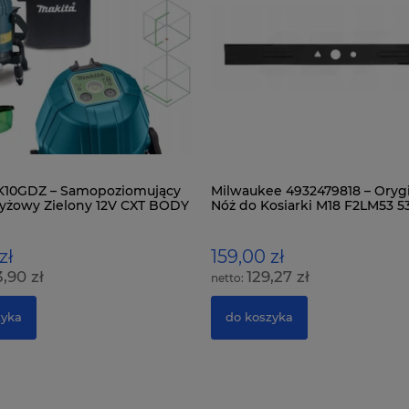
SK10GDZ – Samopoziomujący
Milwaukee 4932479818 – Oryg
zyżowy Zielony 12V CXT BODY
Nóż do Kosiarki M18 F2LM53 5
(21")
zł
159,00 zł
,90 zł
129,27 zł
zyka
do koszyka