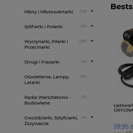
Bests
Młoty i Młotowiertarki
(132)
Szlifierki i Polerki
(311)
Wyrzynarki, Pilarki i
(274)
Przecinarki
Strugi i Frezarki
(40)
Oświetlenie, Lampy,
(60)
Latarki
Radia Warsztatowo -
(21)
Budowlane
Makita BL1860B 6ah Akumulator 18V
Ładowark
LXT Nowy Oryginał
ORYGIN
Gwoździarki, Sztyfciarki,
(41)
Zszywacze
349,00 zł
59,95 z