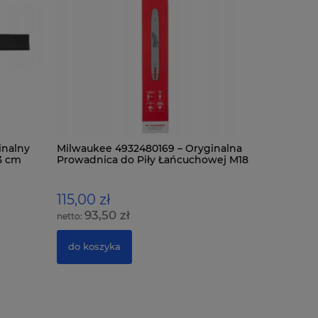
inalny
Milwaukee 4932480169 – Oryginalna
Milwaukee
3 cm
Prowadnica do Piły Łańcuchowej M18
Prowadnic
FHS20 20 cm (8")
FTHCHS30 
115,00 zł
185,00 
93,50 zł
150,
do koszyka
do kosz