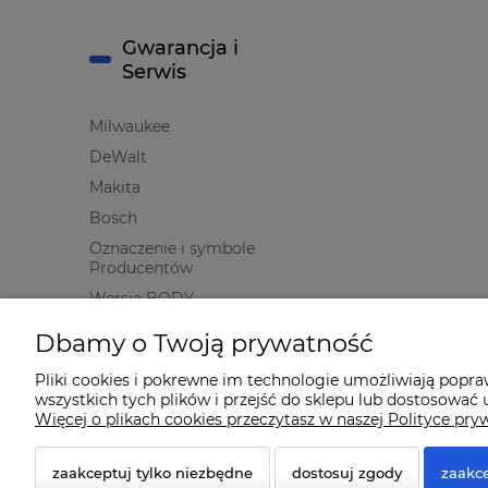
Gwarancja i
Serwis
Milwaukee
DeWalt
Makita
Bosch
Oznaczenie i symbole
Producentów
Wersja BODY
Dbamy o Twoją prywatność
Pliki cookies i pokrewne im technologie umożliwiają popr
wszystkich tych plików i przejść do sklepu lub dostosować u
© 2026 www.qmart.pl. Wszelkie prawa zastrzeżone.
Więcej o plikach cookies przeczytasz w naszej Polityce pry
Styl graficzny ShopGadget.pl
Sklep internetowy Shope
zaakceptuj tylko niezbędne
dostosuj zgody
zaakce