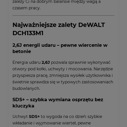
zależy Ci na dobrym balansie między wagą a
czasem pracy.
Najważniejsze zalety DeWALT
DCH133M1
2,6J energii udaru – pewne wiercenie w
betonie
Energia udaru
2,6J
pozwala sprawnie wykonywać
otwory pod kołki, uchwyty i mocowania. Narzędzie
przyspiesza pracę, zmniejsza wysiłek użytkownika i
świetnie sprawdza się w typowych zastosowaniach
budowlanych.
SDS+ – szybka wymiana osprzętu bez
kluczyka
Uchwyt
SDS+
to wygoda na co dzień: szybkie
wkładanie i wyjmowanie wierteł, pewne