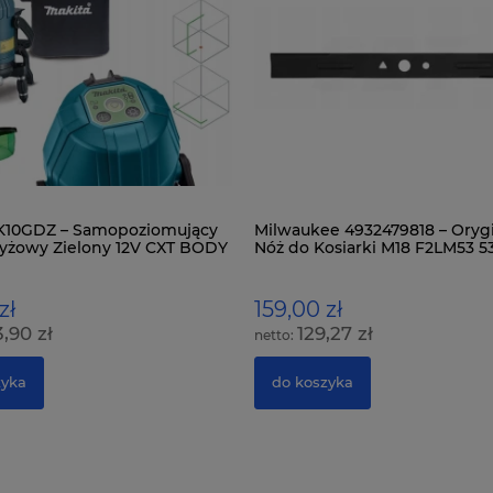
SK10GDZ – Samopoziomujący
Milwaukee 4932479818 – Oryg
zyżowy Zielony 12V CXT BODY
Nóż do Kosiarki M18 F2LM53 5
(21")
zł
159,00 zł
,90 zł
129,27 zł
zyka
do koszyka