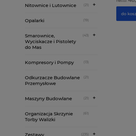
283,74 zł
48,
Nitownice i Lutownice
(21)
do koszyka
do kos
Opalarki
(19)
Smarownice,
(43)
Wyciskacze i Pistolety
do Mas
Kompresory i Pompy
(13)
Odkurzacze Budowlane
(21)
Przemysłowe
Maszyny Budowlane
(21)
Organizacja Skrzynie
(61)
Torby Walizki
Zestawy
(235)