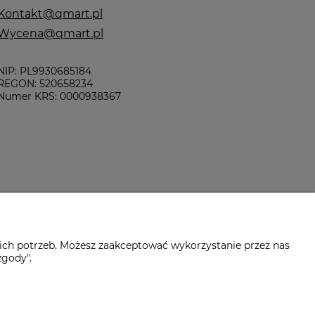
Kontakt@qmart.pl
Wycena@qmart.pl
NIP: PL9930685184
REGON: 520658234
Numer KRS: 0000938367
ich potrzeb. Możesz zaakceptować wykorzystanie przez nas
zgody".