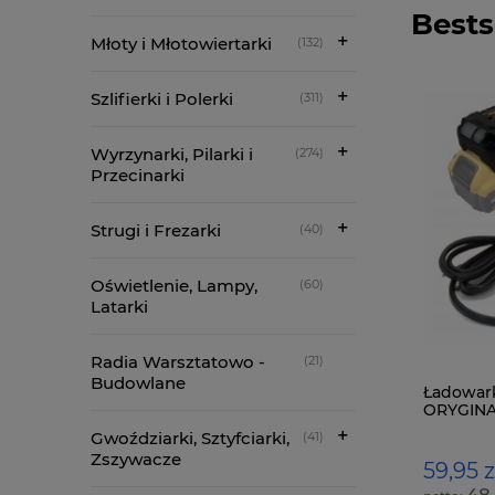
Bests
Młoty i Młotowiertarki
(132)
Szlifierki i Polerki
(311)
Wyrzynarki, Pilarki i
(274)
Przecinarki
Strugi i Frezarki
(40)
Oświetlenie, Lampy,
(60)
Latarki
Radia Warsztatowo -
(21)
Budowlane
Makita BL1860B 6ah Akumulator 18V
Ładowark
LXT Nowy Oryginał
ORYGIN
Gwoździarki, Sztyfciarki,
(41)
Zszywacze
349,00 zł
59,95 z