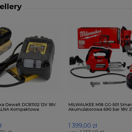
ellery
a Dewalt DCB1102 12V 18V
MILWAUKEE M18 GG-501 Smar
ALNA Kompaktowa
Akumulatorowa 690 bar 18V 
1x5Ah
ł
1 399,00 zł