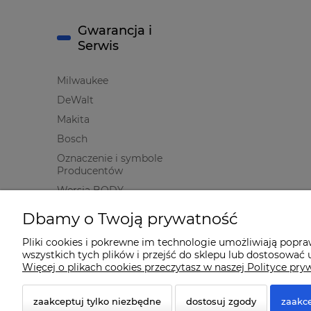
Gwarancja i
Serwis
Milwaukee
DeWalt
Makita
Bosch
Oznaczenie i symbole
Producentów
Wersja BODY
Dbamy o Twoją prywatność
Pliki cookies i pokrewne im technologie umożliwiają popr
wszystkich tych plików i przejść do sklepu lub dostosować u
© 2026 www.qmart.pl. Wszelkie prawa zastrzeżone.
Więcej o plikach cookies przeczytasz w naszej Polityce pry
Styl graficzny ShopGadget.pl
Sklep internetowy Shope
zaakceptuj tylko niezbędne
dostosuj zgody
zaakce