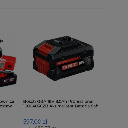
ownica
Bosch GBA 18V 8.0Ah Professional
Milwauke
Zestaw
1600A036ZB Akumulator Bateria 8ah
żywopłot
EXBA18V-80
597,00 zł
775,00 