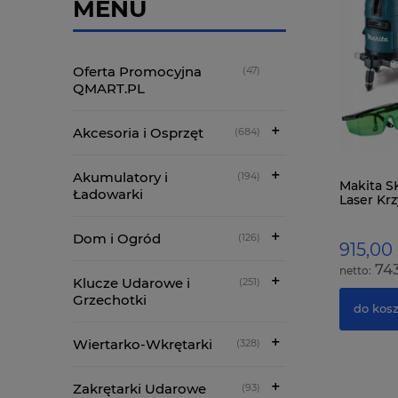
MENU
Oferta Promocyjna
(47)
QMART.PL
Akcesoria i Osprzęt
(684)
Akumulatory i
(194)
DEWALT DCE530NT Opalarka 18V 20V
Makita 
Ładowarki
54V 530st 2-Biegi BODY w Walizce
Laser Kr
Dom i Ogród
(126)
499,00 zł
915,00 
405,69 zł
743
Klucze Udarowe i
(251)
Grzechotki
do koszyka
do kos
Wiertarko-Wkrętarki
(328)
Zakrętarki Udarowe
(93)