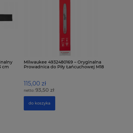
inalny
Milwaukee 4932480169 – Oryginalna
Milwaukee
3 cm
Prowadnica do Piły Łańcuchowej M18
Prowadnic
FHS20 20 cm (8")
FTHCHS30 
115,00 zł
185,00 
93,50 zł
150,
do koszyka
do kosz