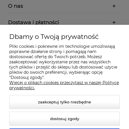
O nas
Dostawa i płatności
Dbamy o Twoją prywatność
Pomoc
Pliki cookies i pokrewne im technologie umożliwiają
poprawne działanie strony i pomagają nam
Gwarancja i Serwis
dostosować ofertę do Twoich potrzeb. Możesz
zaakceptować wykorzystanie przez nas wszystkich
tych plików i przejść do sklepu lub dostosować użycie
plików do swoich preferencji, wybierając opcję
"Dostosuj zgody".
Więcej o plikach cookies przeczytasz w naszej Polityce
prywatności.
zaakceptuj tylko niezbędne
© 2026 www.qmart.pl. Wszelkie prawa zastrzeżone.
dostosuj zgody
Styl graficzny ShopGadget.pl
Sklep internetowy Shoper
Premium