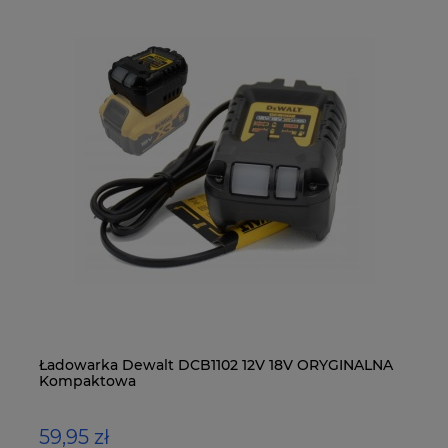
Ładowarka Dewalt DCB1102 12V 18V ORYGINALNA
MA
Kompaktowa
LX
59,95 zł
4