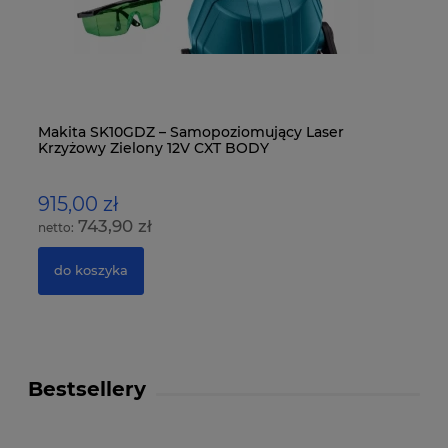
-
Makita SK10GDZ – Samopoziomujący Laser
Mi
Krzyżowy Zielony 12V CXT BODY
Ko
915,00 zł
1
743,90 zł
do koszyka
Bestsellery