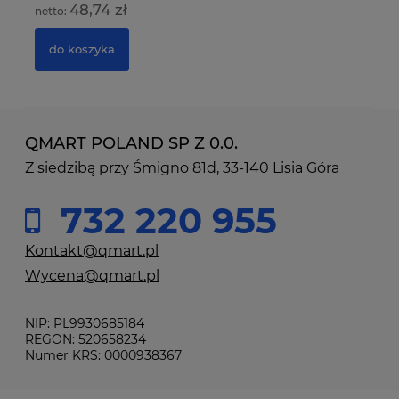
48,74 zł
do koszyka
QMART POLAND SP Z 0.0.
Z siedzibą przy Śmigno 81d, 33-140 Lisia Góra
732 220 955
Kontakt@qmart.pl
Wycena@qmart.pl
NIP: PL9930685184
REGON: 520658234
Numer KRS: 0000938367