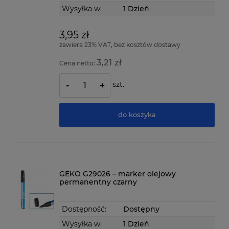
Wysyłka w:
1 Dzień
3,95 zł
zawiera 23% VAT, bez kosztów dostawy
3,21 zł
Cena netto:
szt.
-
+
do koszyka
GEKO G29026 – marker olejowy
permanentny czarny
Dostępność:
Dostępny
Wysyłka w:
1 Dzień