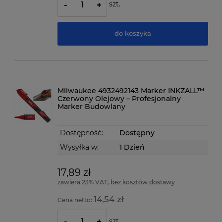
szt.
-
+
do koszyka
Milwaukee 4932492143 Marker INKZALL™
Czerwony Olejowy – Profesjonalny
Marker Budowlany
Dostępność:
Dostępny
Wysyłka w:
1 Dzień
17,89 zł
zawiera 23% VAT, bez kosztów dostawy
14,54 zł
Cena netto:
szt.
-
+