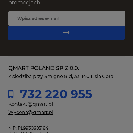
promocjach.
QMART POLAND SP Z 0.0.
Z siedzibą przy Śmigno 81d, 33-140 Lisia Góra
732 220 955
Kontakt@qmart.pl
Wycena@qmart.pl
NIP: PL9930685184