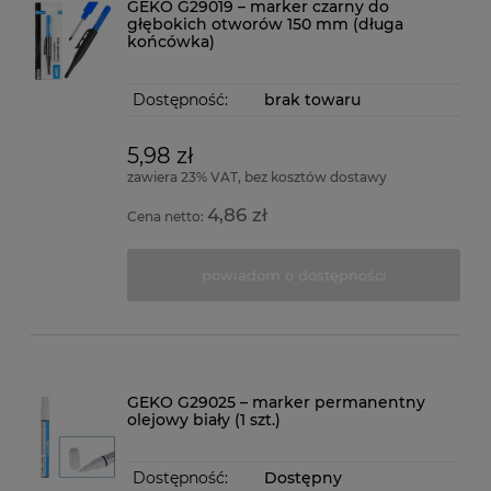
GEKO G29019 – marker czarny do
głębokich otworów 150 mm (długa
końcówka)
Dostępność:
brak towaru
5,98 zł
zawiera 23% VAT, bez kosztów dostawy
4,86 zł
Cena netto:
powiadom o dostępności
GEKO G29025 – marker permanentny
olejowy biały (1 szt.)
Dostępność:
Dostępny