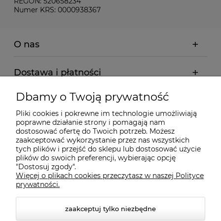
REGON: 520658234
Numer KRS: 0000938367
O nas
Dostawa i płatności
Dbamy o Twoją prywatność
Pomoc
Pliki cookies i pokrewne im technologie umożliwiają
poprawne działanie strony i pomagają nam
Gwarancja i Serwis
dostosować ofertę do Twoich potrzeb. Możesz
zaakceptować wykorzystanie przez nas wszystkich
tych plików i przejść do sklepu lub dostosować użycie
plików do swoich preferencji, wybierając opcję
"Dostosuj zgody".
Więcej o plikach cookies przeczytasz w naszej Polityce
prywatności.
zaakceptuj tylko niezbędne