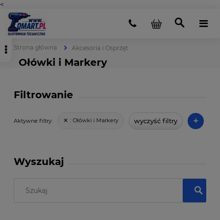
<
Strona główna
Akcesoria i Osprzęt
Ołówki i Markery
Filtrowanie
+
wyczyść filtry
:
Ołówki i Markery
Aktywne filtry:
Wyszukaj