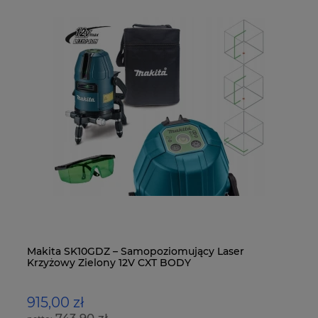
-
Makita SK10GDZ – Samopoziomujący Laser
Mi
Krzyżowy Zielony 12V CXT BODY
Ko
915,00 zł
1
743,90 zł