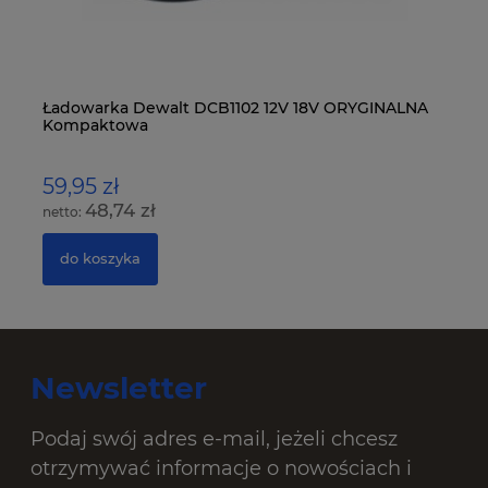
Ładowarka Dewalt DCB1102 12V 18V ORYGINALNA
MA
Kompaktowa
LX
59,95 zł
4
48,74 zł
do koszyka
Newsletter
Podaj swój adres e-mail, jeżeli chcesz
otrzymywać informacje o nowościach i