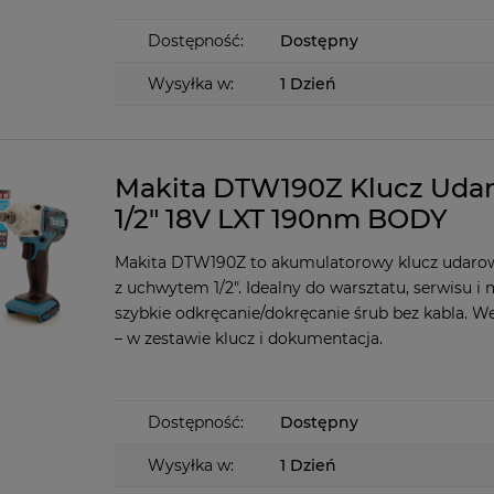
Dostępność:
Dostępny
Wysyłka w:
1 Dzień
Makita DTW190Z Klucz Uda
1/2" 18V LXT 190nm BODY
Makita DTW190Z to akumulatorowy klucz udaro
z uchwytem 1/2". Idealny do warsztatu, serwisu i
szybkie odkręcanie/dokręcanie śrub bez kabla. 
– w zestawie klucz i dokumentacja.
Dostępność:
Dostępny
Wysyłka w:
1 Dzień