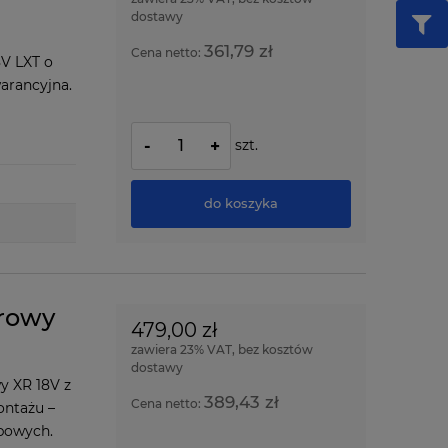
dostawy
361,79 zł
Cena netto:
V LXT o
arancyjna.
szt.
-
+
do koszyka
rowy
479,00 zł
zawiera 23% VAT, bez kosztów
dostawy
 XR 18V z
389,43 zł
Cena netto:
ontażu –
ubowych.