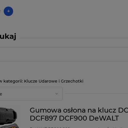
+
:
ukaj
Klucze Udarowe i Grzechotki
Gumowa osłona na klucz D
DCF897 DCF900 DeWALT