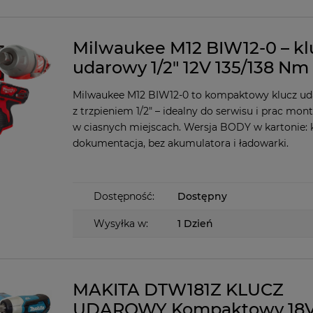
Milwaukee M12 BIW12-0 – kl
udarowy 1/2" 12V 135/138 N
Milwaukee M12 BIW12-0 to kompaktowy klucz ud
z trzpieniem 1/2" – idealny do serwisu i prac mo
w ciasnych miejscach. Wersja BODY w kartonie: 
dokumentacja, bez akumulatora i ładowarki.
Dostępność:
Dostępny
Wysyłka w:
1 Dzień
MAKITA DTW181Z KLUCZ
UDAROWY Kompaktowy 18