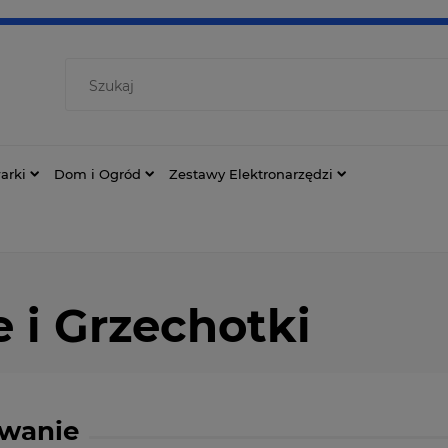
arki
Dom i Ogród
Zestawy Elektronarzędzi
 i Grzechotki
owanie