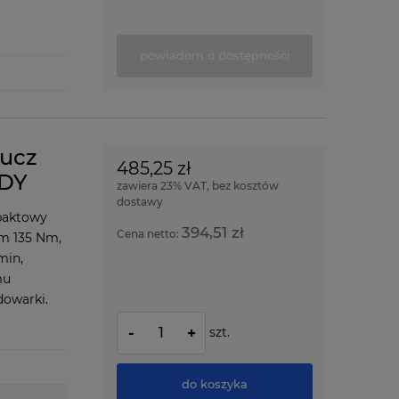
powiadom o dostępności
lucz
485,25 zł
ODY
zawiera 23% VAT, bez kosztów
dostawy
paktowy
394,51 zł
Cena netto:
em 135 Nm,
min,
mu
dowarki.
szt.
-
+
do koszyka