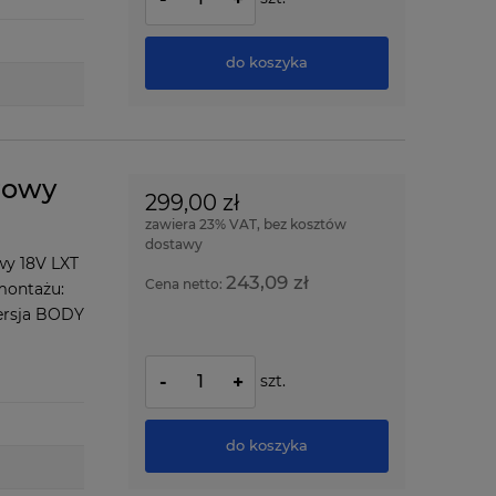
do koszyka
rowy
299,00 zł
zawiera 23% VAT, bez kosztów
dostawy
wy 18V LXT
243,09 zł
Cena netto:
 montażu:
Wersja BODY
szt.
-
+
do koszyka