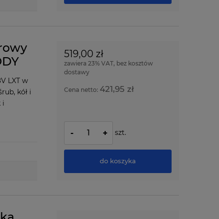
rowy
519,00 zł
BODY
zawiera 23% VAT, bez kosztów
dostawy
8V LXT w
421,95 zł
Cena netto:
rub, kół i
 i
szt.
-
+
do koszyka
tka