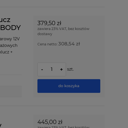
ucz
379,50 zł
m BODY
zawiera 23% VAT, bez kosztów
dostawy
arowy 12V
308,54 zł
Cena netto:
ntażowych
klucz +
szt.
-
+
do koszyka
445,00 zł
V
zawiera 23% VAT, bez kosztów