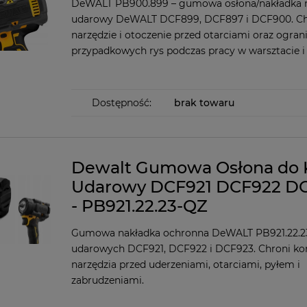
DeWALT PB900.899 – gumowa osłona/nakładka n
udarowy DeWALT DCF899, DCF897 i DCF900. Ch
narzędzie i otoczenie przed otarciami oraz ogran
przypadkowych rys podczas pracy w warsztacie i 
Dostępność:
brak towaru
Dewalt Gumowa Osłona do 
Udarowy DCF921 DCF922 D
- PB921.22.23-QZ
Gumowa nakładka ochronna DeWALT PB921.22.23
udarowych DCF921, DCF922 i DCF923. Chroni ko
narzędzia przed uderzeniami, otarciami, pyłem i
zabrudzeniami.