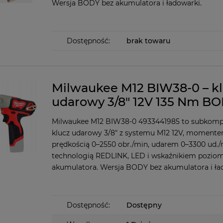
Wersja BODY bez akumulatora i ładowarki.
Dostępność:
brak towaru
Milwaukee M12 BIW38-0 – k
udarowy 3/8" 12V 135 Nm B
Milwaukee M12 BIW38-0 4933441985 to subkom
klucz udarowy 3/8" z systemu M12 12V, moment
prędkością 0–2550 obr./min, udarem 0–3300 ud./
technologią REDLINK, LED i wskaźnikiem pozio
akumulatora. Wersja BODY bez akumulatora i ła
Dostępność:
Dostępny