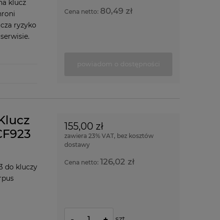
a klucz
80,49 zł
Cena netto:
roni
icza ryzyko
serwisie.
powiadom o dostępności
Klucz
155,00 zł
CF923
zawiera 23% VAT, bez kosztów
dostawy
126,02 zł
Cena netto:
 do kluczy
rpus
szt.
-
+