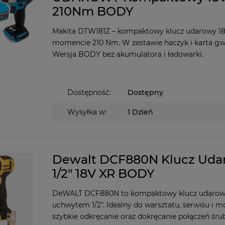
210Nm BODY
Makita DTW181Z – kompaktowy klucz udarowy 18
momencie 210 Nm. W zestawie haczyk i karta gw
Wersja BODY bez akumulatora i ładowarki.
Dostępność:
Dostępny
Wysyłka w:
1 Dzień
Dewalt DCF880N Klucz Uda
1/2" 18V XR BODY
DeWALT DCF880N to kompaktowy klucz udarowy
uchwytem 1/2". Idealny do warsztatu, serwisu i m
szybkie odkręcanie oraz dokręcanie połączeń śr