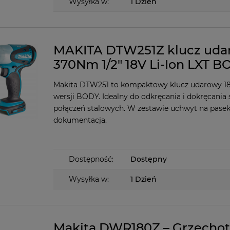
Wysyłka w:
1 Dzień
MAKITA DTW251Z klucz uda
370Nm 1/2" 18V Li-Ion LXT 
Makita DTW251 to kompaktowy klucz udarowy 1
wersji BODY. Idealny do odkręcania i dokręcania ś
połączeń stalowych. W zestawie uchwyt na pasek
dokumentacja.
Dostępność:
Dostępny
Wysyłka w:
1 Dzień
Makita DWR180Z – Grzecho