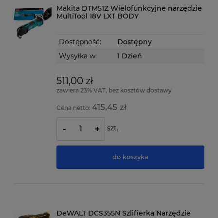
Makita DTM51Z Wielofunkcyjne narzędzie
MultiTool 18V LXT BODY
Dostępność:
Dostępny
Wysyłka w:
1 Dzień
511,00 zł
zawiera 23% VAT, bez kosztów dostawy
415,45 zł
Cena netto:
szt.
-
+
do koszyka
DeWALT DCS355N Szlifierka Narzędzie