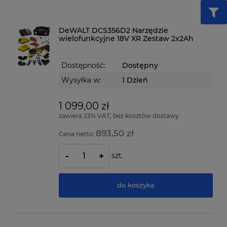
DeWALT DCS356D2 Narzędzie
wielofunkcyjne 18V XR Zestaw 2x2Ah
Dostępność:
Dostępny
Wysyłka w:
1 Dzień
1 099,00 zł
zawiera 23% VAT, bez kosztów dostawy
893,50 zł
Cena netto:
szt.
-
+
do koszyka