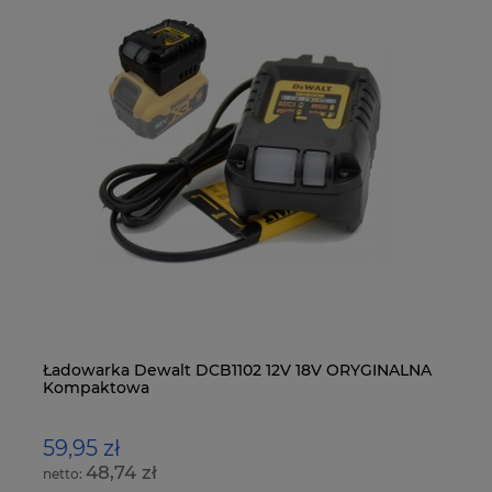
Ładowarka Dewalt DCB1102 12V 18V ORYGINALNA
MA
Kompaktowa
LX
59,95 zł
4
48,74 zł