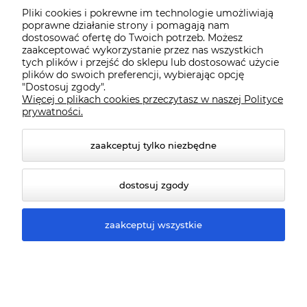
Pliki cookies i pokrewne im technologie umożliwiają
poprawne działanie strony i pomagają nam
Gwarancja i Serwis
dostosować ofertę do Twoich potrzeb. Możesz
zaakceptować wykorzystanie przez nas wszystkich
tych plików i przejść do sklepu lub dostosować użycie
plików do swoich preferencji, wybierając opcję
"Dostosuj zgody".
Więcej o plikach cookies przeczytasz w naszej Polityce
prywatności.
zaakceptuj tylko niezbędne
© 2026 www.qmart.pl. Wszelkie prawa zastrzeżone.
dostosuj zgody
Styl graficzny ShopGadget.pl
Sklep internetowy Shoper
Premium
zaakceptuj wszystkie