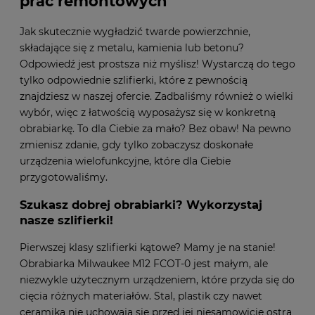
prac remontowych
Jak skutecznie wygładzić twarde powierzchnie,
składające się z metalu, kamienia lub betonu?
Odpowiedź jest prostsza niż myślisz! Wystarczą do tego
tylko odpowiednie szlifierki, które z pewnością
znajdziesz w naszej ofercie. Zadbaliśmy również o wielki
wybór, więc z łatwością wyposażysz się w konkretną
obrabiarkę. To dla Ciebie za mało? Bez obaw! Na pewno
zmienisz zdanie, gdy tylko zobaczysz doskonałe
urządzenia wielofunkcyjne, które dla Ciebie
przygotowaliśmy.
Szukasz dobrej obrabiarki? Wykorzystaj
nasze szlifierki!
Pierwszej klasy szlifierki kątowe? Mamy je na stanie!
Obrabiarka Milwaukee M12 FCOT-0 jest małym, ale
niezwykle użytecznym urządzeniem, które przyda się do
cięcia różnych materiałów. Stal, plastik czy nawet
ceramika nie uchowają się przed jej niesamowicie ostrą