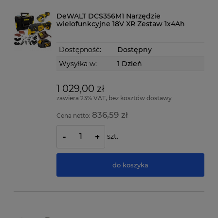
DeWALT DCS356M1 Narzędzie
wielofunkcyjne 18V XR Zestaw 1x4Ah
Dostępność:
Dostępny
Wysyłka w:
1 Dzień
1 029,00 zł
zawiera 23% VAT, bez kosztów dostawy
836,59 zł
Cena netto:
szt.
-
+
do koszyka