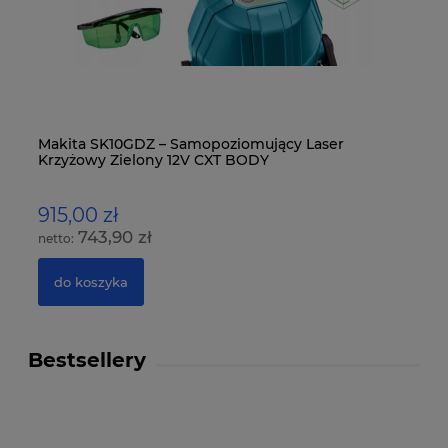
-
Makita SK10GDZ – Samopoziomujący Laser
Mi
Krzyżowy Zielony 12V CXT BODY
Ko
915,00 zł
1
743,90 zł
do koszyka
Bestsellery