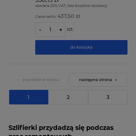
zawiera 23% VAT, bez kosztów dostawy
437,50 zł
Cena netto:
szt.
-
+
do koszyka
«
»
1
2
3
Szlifierki przydadzą się podczas