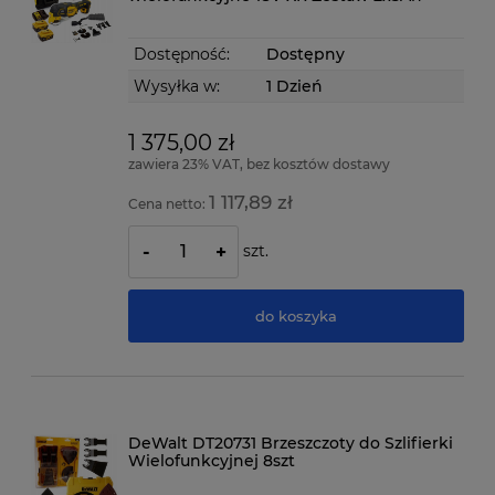
Dostępność:
Dostępny
Wysyłka w:
1 Dzień
1 375,00 zł
zawiera 23% VAT, bez kosztów dostawy
1 117,89 zł
Cena netto:
szt.
-
+
do koszyka
DeWalt DT20731 Brzeszczoty do Szlifierki
Wielofunkcyjnej 8szt