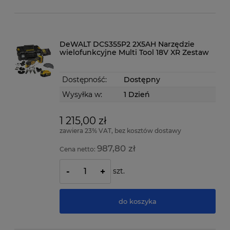
DeWALT DCS355P2 2X5AH Narzędzie
wielofunkcyjne Multi Tool 18V XR Zestaw
Dostępność:
Dostępny
Wysyłka w:
1 Dzień
1 215,00 zł
zawiera 23% VAT, bez kosztów dostawy
987,80 zł
Cena netto:
szt.
-
+
do koszyka