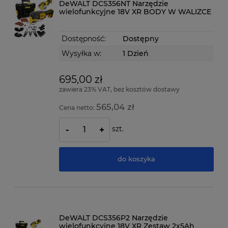
DeWALT DCS356NT Narzędzie
wielofunkcyjne 18V XR BODY W WALIZCE
Dostępność:
Dostępny
Wysyłka w:
1 Dzień
695,00 zł
zawiera 23% VAT, bez kosztów dostawy
565,04 zł
Cena netto:
szt.
-
+
do koszyka
DeWALT DCS356P2 Narzędzie
wielofunkcyjne 18V XR Zestaw 2x5Ah