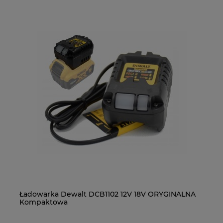
Ładowarka Dewalt DCB1102 12V 18V ORYGINALNA
MA
Kompaktowa
LX