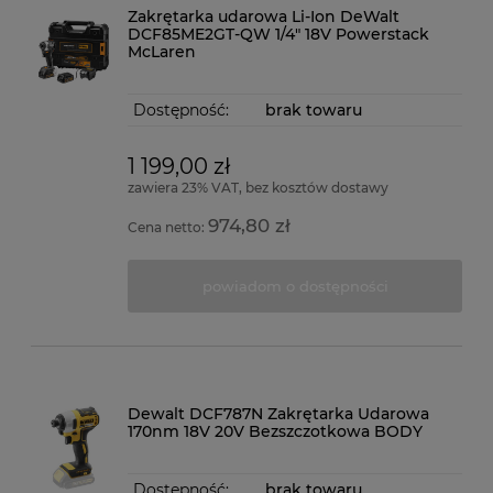
Zakrętarka udarowa Li-Ion DeWalt
DCF85ME2GT-QW 1/4" 18V Powerstack
McLaren
Dostępność:
brak towaru
1 199,00 zł
zawiera 23% VAT, bez kosztów dostawy
974,80 zł
Cena netto:
powiadom o dostępności
Dewalt DCF787N Zakrętarka Udarowa
170nm 18V 20V Bezszczotkowa BODY
Dostępność:
brak towaru