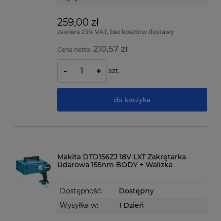
259,00 zł
zawiera 23% VAT, bez kosztów dostawy
210,57 zł
Cena netto:
szt.
-
+
do koszyka
Makita DTD156ZJ 18V LXT Zakrętarka
Udarowa 155nm BODY + Walizka
Dostępność:
Dostępny
Wysyłka w:
1 Dzień