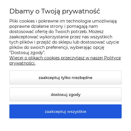
Dbamy o Twoją prywatność
Pomoc
Pliki cookies i pokrewne im technologie umożliwiają
poprawne działanie strony i pomagają nam
Gwarancja i Serwis
dostosować ofertę do Twoich potrzeb. Możesz
zaakceptować wykorzystanie przez nas wszystkich
tych plików i przejść do sklepu lub dostosować użycie
plików do swoich preferencji, wybierając opcję
"Dostosuj zgody".
Więcej o plikach cookies przeczytasz w naszej Polityce
prywatności.
zaakceptuj tylko niezbędne
© 2026 www.qmart.pl. Wszelkie prawa zastrzeżone.
dostosuj zgody
Styl graficzny ShopGadget.pl
Sklep internetowy Shoper
Premium
zaakceptuj wszystkie