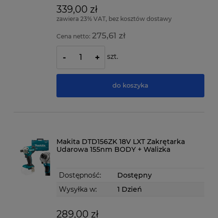
339,00 zł
zawiera 23% VAT, bez kosztów dostawy
275,61 zł
Cena netto:
szt.
-
+
do koszyka
Makita DTD156ZK 18V LXT Zakrętarka
Udarowa 155nm BODY + Walizka
Dostępność:
Dostępny
Wysyłka w:
1 Dzień
289,00 zł