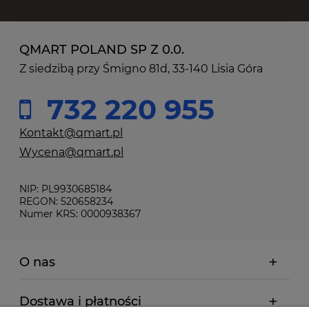
QMART POLAND SP Z 0.0.
Z siedzibą przy Śmigno 81d, 33-140 Lisia Góra
732 220 955
Kontakt@qmart.pl
Wycena@qmart.pl
NIP: PL9930685184
REGON: 520658234
Numer KRS: 0000938367
O nas
Dostawa i płatności