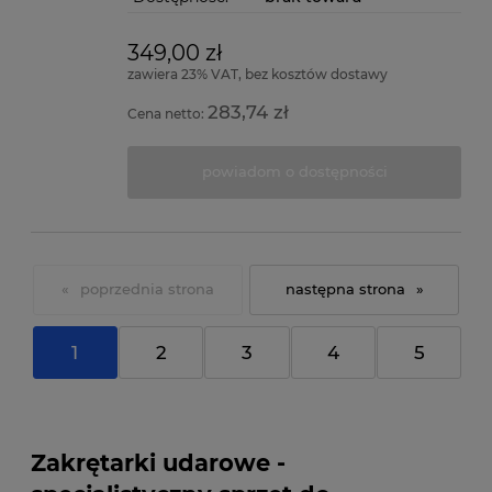
349,00 zł
zawiera 23% VAT, bez kosztów dostawy
283,74 zł
Cena netto:
powiadom o dostępności
«
»
1
2
3
4
5
Zakrętarki udarowe -