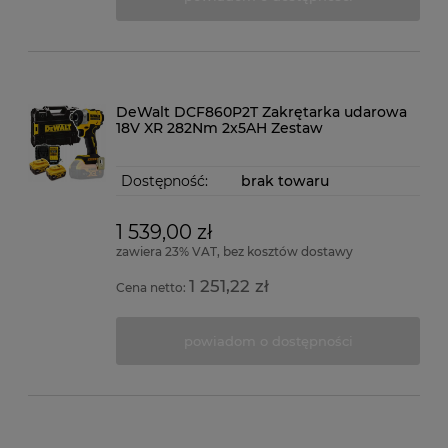
DeWalt DCF860P2T Zakrętarka udarowa
18V XR 282Nm 2x5AH Zestaw
Dostępność:
brak towaru
1 539,00 zł
zawiera 23% VAT, bez kosztów dostawy
1 251,22 zł
Cena netto:
powiadom o dostępności