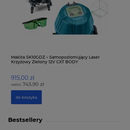
-
Makita SK10GDZ – Samopoziomujący Laser
Mi
Krzyżowy Zielony 12V CXT BODY
Ko
915,00 zł
1
743,90 zł
do koszyka
Bestsellery