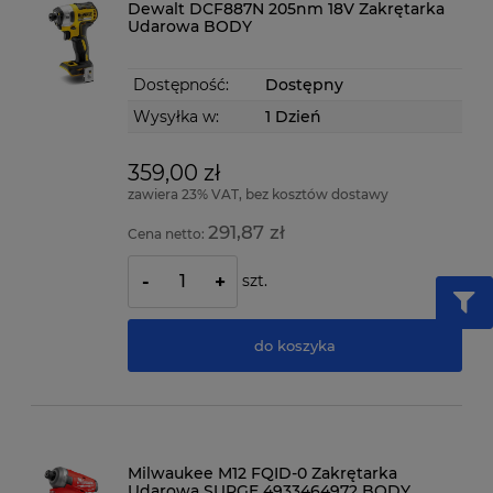
Dewalt DCF887N 205nm 18V Zakrętarka
Udarowa BODY
Dostępność:
Dostępny
Wysyłka w:
1 Dzień
359,00 zł
zawiera 23% VAT, bez kosztów dostawy
291,87 zł
Cena netto:
szt.
-
+
do koszyka
Milwaukee M12 FQID-0 Zakrętarka
Udarowa SURGE 4933464972 BODY