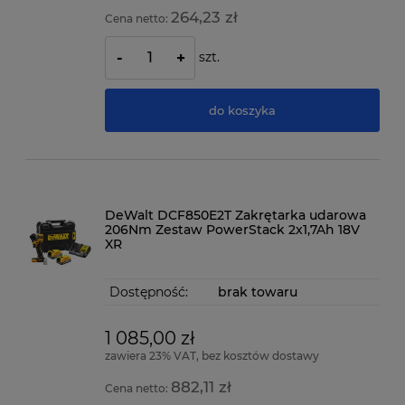
264,23 zł
Cena netto:
szt.
-
+
do koszyka
DeWalt DCF850E2T Zakrętarka udarowa
206Nm Zestaw PowerStack 2x1,7Ah 18V
XR
Dostępność:
brak towaru
1 085,00 zł
zawiera 23% VAT, bez kosztów dostawy
882,11 zł
Cena netto: