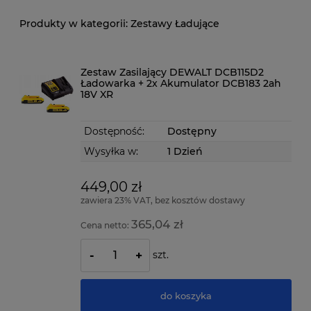
Zestawy Ładujące
Zestaw Zasilający DEWALT DCB115D2
Ładowarka + 2x Akumulator DCB183 2ah
18V XR
Dostępność:
Dostępny
Wysyłka w:
1 Dzień
449,00 zł
zawiera 23% VAT, bez kosztów dostawy
365,04 zł
Cena netto:
szt.
-
+
do koszyka