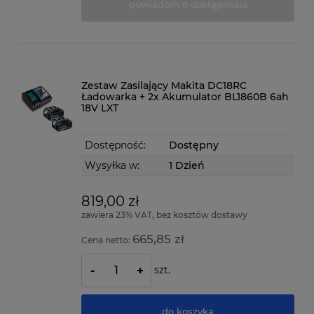
powiadom o dostępności
Zestaw Zasilający Makita DC18RC
Ładowarka + 2x Akumulator BL1860B 6ah
18V LXT
Dostępność:
Dostępny
Wysyłka w:
1 Dzień
819,00 zł
zawiera 23% VAT, bez kosztów dostawy
665,85 zł
Cena netto:
szt.
-
+
do koszyka