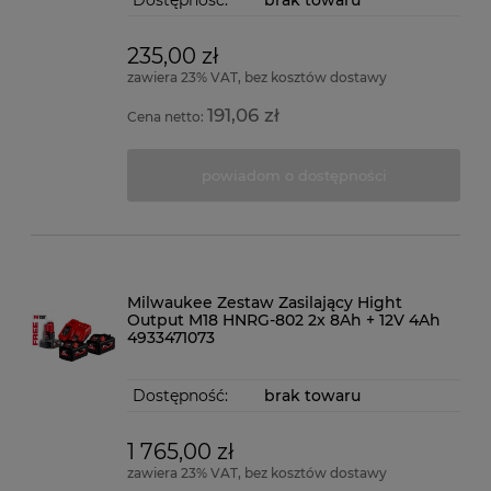
Dostępność:
brak towaru
235,00 zł
zawiera 23% VAT, bez kosztów dostawy
191,06 zł
Cena netto:
powiadom o dostępności
Milwaukee Zestaw Zasilający Hight
Output M18 HNRG-802 2x 8Ah + 12V 4Ah
4933471073
Dostępność:
brak towaru
1 765,00 zł
zawiera 23% VAT, bez kosztów dostawy