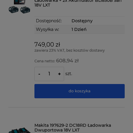
Ładowarka + 2x Akumulator BL1850B 5ah
18V LXT
Dostępność:
Dostępny
Wysyłka w:
1 Dzień
749,00 zł
zawiera 23% VAT, bez kosztów dostawy
608,94 zł
Cena netto:
szt.
-
+
do koszyka
Makita 197629-2 DC18RD Ładowarka
Dwuportowa 18V LXT