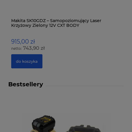
-
Makita SK10GDZ – Samopoziomujący Laser
Mi
Krzyżowy Zielony 12V CXT BODY
Ko
915,00 zł
1
743,90 zł
do koszyka
Bestsellery