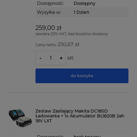
Dostępność:
Dostępny
Wysyłka w:
1 Dzień
259,00 zł
zawiera 23% VAT, bez kosztów dostawy
210,57 zł
Cena netto:
szt.
-
+
do koszyka
Zestaw Zasilający Makita DC18SD
Ładowarka + 1x Akumulator BL1820B 2ah
18V LXT