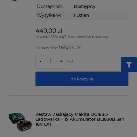
Dostępność:
Dostępny
Wysyłka w:
1 Dzień
449,00 zł
zawiera 23% VAT, bez kosztów dostawy
365,04 zł
Cena netto:
szt.
-
+
do koszyka
Zestaw Zasilający Makita DC18SD
Ładowarka + 1x Akumulator BL1830B 3ah
18V LXT