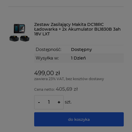
Zestaw Zasilający Makita DC18RC
Ładowarka + 2x Akumulator BL1830B 3ah
18V LXT
Dostępność:
Dostępny
Wysyłka w:
1 Dzień
499,00 zł
zawiera 23% VAT, bez kosztów dostawy
405,69 zł
Cena netto:
szt.
-
+
do koszyka