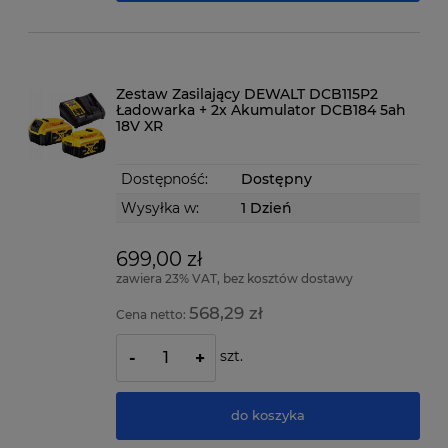
Zestaw Zasilający DEWALT DCB115P2
Ładowarka + 2x Akumulator DCB184 5ah
18V XR
Dostępność:
Dostępny
Wysyłka w:
1 Dzień
699,00 zł
zawiera 23% VAT, bez kosztów dostawy
568,29 zł
Cena netto:
szt.
-
+
do koszyka