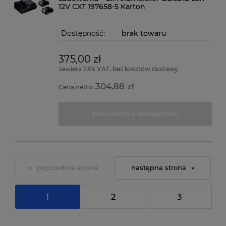
12V CXT 197658-5 Karton
Dostępność:
brak towaru
375,00 zł
zawiera 23% VAT, bez kosztów dostawy
304,88 zł
Cena netto:
powiadom o dostępności
«
»
1
2
3