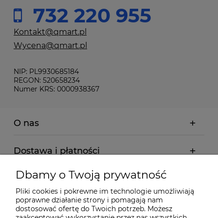
732 220 955
Kontakt@qmart.pl
Wycena@qmart.pl
NIP: PL9930685184
REGON: 520658234
Numer KRS: 0000938367
O nas
Dostawa i płatności
Dbamy o Twoją prywatność
Pomoc
Pliki cookies i pokrewne im technologie umożliwiają
poprawne działanie strony i pomagają nam
Gwarancja i Serwis
dostosować ofertę do Twoich potrzeb. Możesz
zaakceptować wykorzystanie przez nas wszystkich