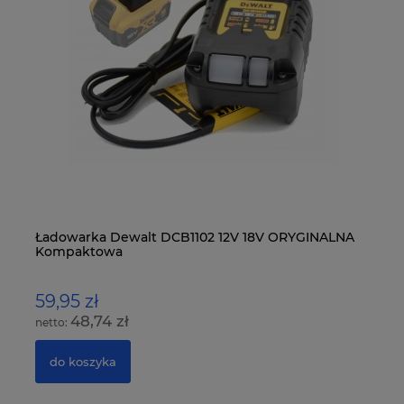
Ładowarka Dewalt DCB1102 12V 18V ORYGINALNA
MA
Kompaktowa
LX
59,95 zł
4
48,74 zł
do koszyka