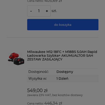
405,69 zł
Cena netto:
szt.
-
+
do koszyka
Milwaukee M12-18FC + M18B5 5.0AH Rapid
Ładowarka Szybka+ AKUMUALTOR 5AH
ZESTAW ZASILAJĄCY
Dostępność:
Dostępny
Wysyłka w:
1 Dzień
549,00 zł
zawiera 23% VAT, bez kosztów dostawy
446,34 zł
Cena netto: