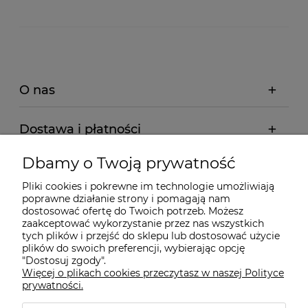
O nas
Dostawa i płatności
Dbamy o Twoją prywatność
Pomoc
Pliki cookies i pokrewne im technologie umożliwiają
poprawne działanie strony i pomagają nam
Gwarancja i Serwis
dostosować ofertę do Twoich potrzeb. Możesz
zaakceptować wykorzystanie przez nas wszystkich
tych plików i przejść do sklepu lub dostosować użycie
plików do swoich preferencji, wybierając opcję
"Dostosuj zgody".
Więcej o plikach cookies przeczytasz w naszej Polityce
prywatności.