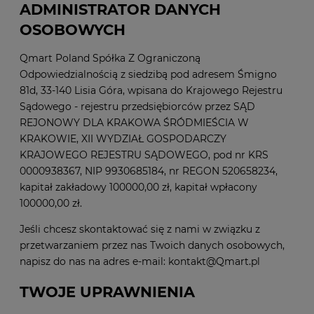
ADMINISTRATOR DANYCH
OSOBOWYCH
Qmart Poland Spółka Z Ograniczoną
Odpowiedzialnością z siedzibą pod adresem Śmigno
81d, 33-140 Lisia Góra, wpisana do Krajowego Rejestru
Sądowego - rejestru przedsiębiorców przez SĄD
REJONOWY DLA KRAKOWA ŚRÓDMIEŚCIA W
KRAKOWIE, XII WYDZIAŁ GOSPODARCZY
KRAJOWEGO REJESTRU SĄDOWEGO, pod nr KRS
0000938367, NIP 9930685184, nr REGON 520658234,
kapitał zakładowy 100000,00 zł, kapitał wpłacony
100000,00 zł.
Jeśli chcesz skontaktować się z nami w związku z
przetwarzaniem przez nas Twoich danych osobowych,
napisz do nas na adres e-mail: kontakt@Qmart.pl
TWOJE UPRAWNIENIA