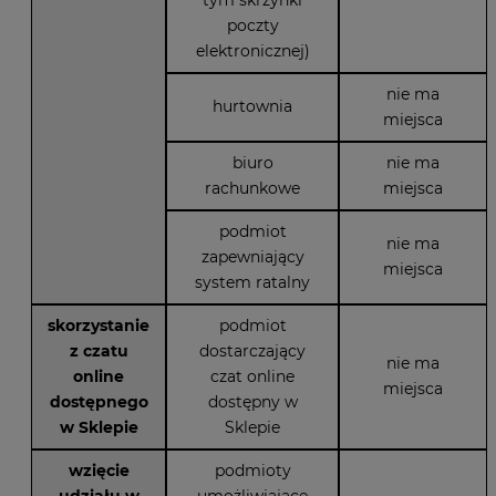
poczty
elektronicznej)
nie ma
hurtownia
miejsca
biuro
nie ma
rachunkowe
miejsca
podmiot
nie ma
zapewniający
miejsca
system ratalny
skorzystanie
podmiot
z czatu
dostarczający
nie ma
online
czat online
miejsca
dostępnego
dostępny w
w Sklepie
Sklepie
wzięcie
podmioty
udziału w
umożliwiające