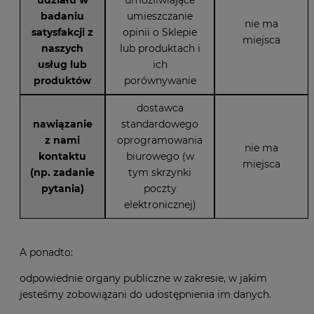
badaniu
umieszczanie
nie ma
satysfakcji z
opinii o Sklepie
miejsca
naszych
lub produktach i
usług lub
ich
produktów
porównywanie
dostawca
nawiązanie
standardowego
z nami
oprogramowania
nie ma
kontaktu
biurowego (w
miejsca
(np. zadanie
tym skrzynki
pytania)
poczty
elektronicznej)
A ponadto:
odpowiednie organy publiczne w zakresie, w jakim
jesteśmy zobowiązani do udostępnienia im danych.