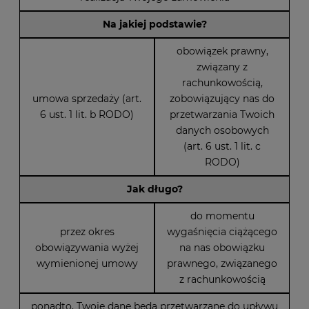
Na jakiej podstawie?
obowiązek prawny,
związany z
rachunkowością,
umowa sprzedaży (art.
zobowiązujący nas do
6 ust. 1 lit. b RODO)
przetwarzania Twoich
danych osobowych
(art. 6 ust. 1 lit. c
RODO)
Jak długo?
do momentu
przez okres
wygaśnięcia ciążącego
obowiązywania wyżej
na nas obowiązku
wymienionej umowy
prawnego, związanego
z rachunkowością
ponadto, Twoje dane będą przetwarzane do upływu