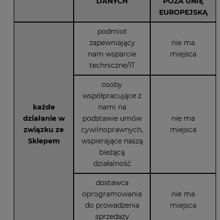
DANYCH
POZA UNIĘ
EUROPEJSKĄ
podmiot
zapewniający
nie ma
nam wsparcie
miejsca
techniczne/IT
osoby
współpracujące z
każde
nami na
działanie w
podstawie umów
nie ma
związku ze
cywilnoprawnych,
miejsca
Sklepem
wspierające naszą
bieżącą
działalność
dostawca
oprogramowania
nie ma
do prowadzenia
miejsca
sprzedaży