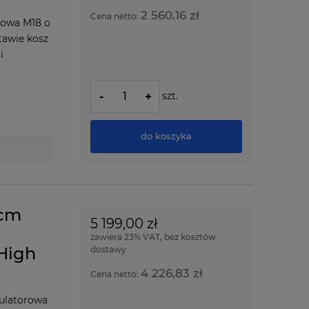
2 560,16 zł
Cena netto:
rowa M18 o
tawie kosz
i
szt.
-
+
do koszyka
3cm
5 199,00 zł
zawiera 23% VAT, bez kosztów
High
dostawy
4 226,83 zł
Cena netto:
ulatorowa