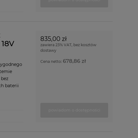
z
835,00 zł
 18V
zawiera 23% VAT, bez kosztów
dostawy
678,86 zł
Cena netto:
wygodnego
stemie
 bez
h baterii
powiadom o dostępności