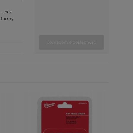
 – bez
atformy
powiadom o dostępności