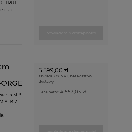
H OUTPUT
e oraz
powiadom o dostępności
3cm
5 599,00 zł
zawiera 23% VAT, bez kosztów
 FORGE
dostawy
4 552,03 zł
Cena netto:
siarka M18
 M18FB12
a.
powiadom o dostępności