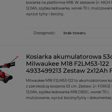
kosiarka na platformie M18. W zestawie 2× HIG
12.0Ah, szybka ładowarka, worek 70 l, mulczowani
wyrzut tylny i boczny.
Dostępność:
brak towaru
Kosiarka akumulatorowa 5
Milwaukee M18 F2LM53-122
4933499213 Zestaw 2x12Ah
Milwaukee M18 F2LM53-122 to akumulatorowa ko
z szerokością koszenia 53 cm. Zestaw: 2× FORGE
12,0Ah, szybka ładowarka M18 DBSC, worek 70 l,
mulczowanie, wyrzut boczny/tylny i dokumentacj