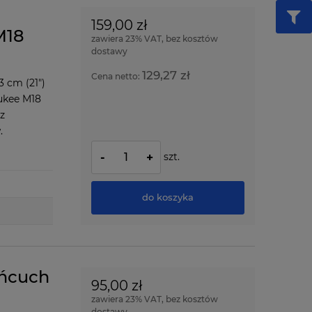
159,00 zł
M18
zawiera 23% VAT, bez kosztów
dostawy
129,27 zł
Cena netto:
 cm (21")
ukee M18
z
.
szt.
-
+
do koszyka
ańcuch
95,00 zł
zawiera 23% VAT, bez kosztów
dostawy