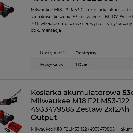
Milwaukee M18 F2LM53-0 to kosiarka akumulato
szerokości koszenia 53 cm w wersji BODY. W zes
70 l, wkład do mulczowania, wyrzut tylny/boczny 
dokumentacja.
Dostępność:
Dostępny
Wysyłka w:
1 Dzień
Kosiarka akumulatorowa 5
Milwaukee M18 F2LM53-122
4933479585 Zestaw 2x12Ah 
Output
Milwaukee M18 F2LM53-122 (4933479585) – akum