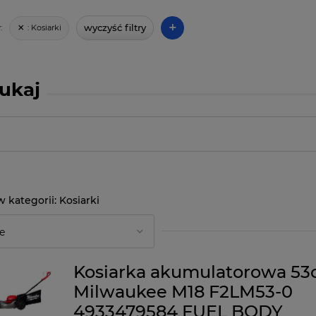
+
wyczyść filtry
:
Kosiarki
:
ukaj
Kosiarki
Kosiarka akumulatorowa 5
Milwaukee M18 F2LM53-0
4933479584 FUEL BODY