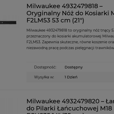
Milwaukee 4932479818 –
Oryginalny Nóż do Kosiarki 
F2LM53 53 cm (21")
Milwaukee 4932479818 to oryginalny nóż tnący 53
przeznaczony do kosiarki akumulatorowej Milwa
F2LM53. Zapewnia skuteczne, równe koszenie ora
niezawodną pracę podczas pielęgnacji trawników
Dostępność:
Dostępny
Wysyłka w:
1 Dzień
Milwaukee 4932479820 – Ł
do Pilarki Łańcuchowej M18