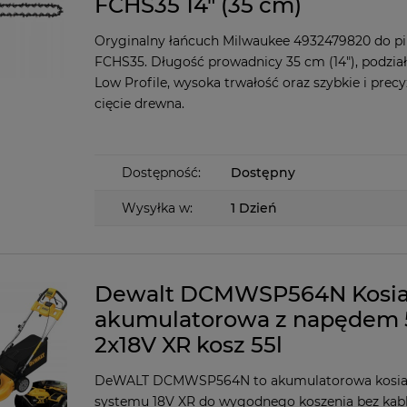
FCHS35 14" (35 cm)
Oryginalny łańcuch Milwaukee 4932479820 do pi
FCHS35. Długość prowadnicy 35 cm (14"), podział
Low Profile, wysoka trwałość oraz szybkie i precy
cięcie drewna.
Dostępność:
Dostępny
Wysyłka w:
1 Dzień
Dewalt DCMWSP564N Kosia
akumulatorowa z napędem
2x18V XR kosz 55l
DeWALT DCMWSP564N to akumulatorowa kosia
systemu 18V XR do wygodnego koszenia bez kabl