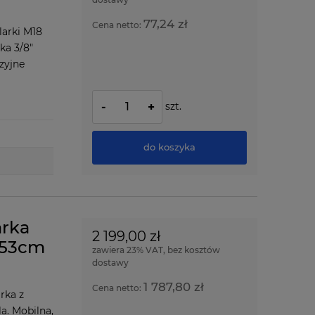
77,24 zł
Cena netto:
larki M18
ka 3/8"
zyjne
szt.
-
+
do koszyka
rka
2 199,00 zł
 53cm
zawiera 23% VAT, bez kosztów
dostawy
1 787,80 zł
Cena netto:
rka z
a. Mobilna,