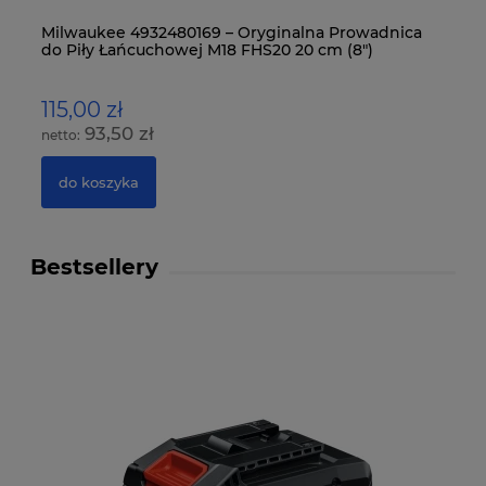
Milwaukee 4932480169 – Oryginalna Prowadnica
Mi
do Piły Łańcuchowej M18 FHS20 20 cm (8")
Pi
115,00 zł
1
93,50 zł
do koszyka
Bestsellery