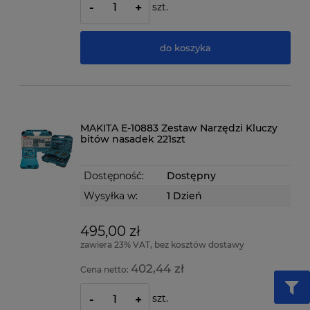
szt.
-
+
do koszyka
MAKITA E-10883 Zestaw Narzędzi Kluczy
bitów nasadek 221szt
Dostępność:
Dostępny
Wysyłka w:
1 Dzień
495,00 zł
zawiera 23% VAT, bez kosztów dostawy
402,44 zł
Cena netto:
szt.
-
+