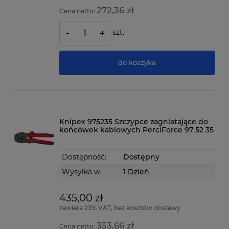
272,36 zł
Cena netto:
szt.
-
+
do koszyka
Knipex 975235 Szczypce zagniatające do
końcówek kablowych PerciForce 97 52 35
Dostępność:
Dostępny
Wysyłka w:
1 Dzień
435,00 zł
zawiera 23% VAT, bez kosztów dostawy
353,66 zł
Cena netto: