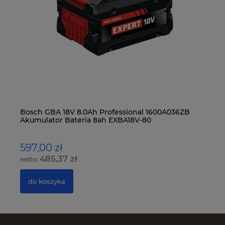
Bosch GBA 18V 8.0Ah Professional 1600A036ZB
De
Akumulator Bateria 8ah EXBA18V-80
ni
597,00 zł
2
485,37 zł
do koszyka