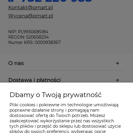
Kontakt@qmart.pl
Wycena@qmart.pl
NIP: PL9930685184
REGON: 520658234
Numer KRS: 0000938367
O nas
Dostawa i płatności
Dbamy o Twoją prywatność
Pomoc
Pliki cookies i pokrewne im technologie umożliwiają
poprawne działanie strony i pomagają nam
Gwarancja i Serwis
dostosować ofertę do Twoich potrzeb. Możesz
zaakceptować wykorzystanie przez nas wszystkich
tych plików i przejść do sklepu lub dostosować użycie
plików do swoich preferencji, wybierając opcję