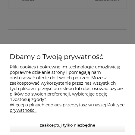
O nas
Dbamy o Twoją prywatność
Pliki cookies i pokrewne im technologie umożliwiają
Dostawa i płatności
poprawne działanie strony i pomagają nam
dostosować ofertę do Twoich potrzeb. Możesz
zaakceptować wykorzystanie przez nas wszystkich
Pomoc
tych plików i przejść do sklepu lub dostosować użycie
plików do swoich preferencji, wybierając opcję
"Dostosuj zgody".
Więcej o plikach cookies przeczytasz w naszej Polityce
Gwarancja i Serwis
prywatności.
zaakceptuj tylko niezbędne