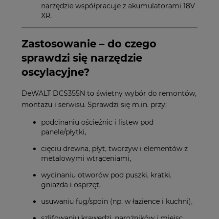
narzędzie współpracuje z akumulatorami 18V
XR.
Zastosowanie – do czego
sprawdzi się narzędzie
oscylacyjne?
DeWALT DCS355N to świetny wybór do remontów,
montażu i serwisu. Sprawdzi się m.in. przy:
podcinaniu ościeżnic i listew pod
panele/płytki,
cięciu drewna, płyt, tworzyw i elementów z
metalowymi wtrąceniami,
wycinaniu otworów pod puszki, kratki,
gniazda i osprzęt,
usuwaniu fug/spoin (np. w łazience i kuchni),
szlifowaniu krawędzi, narożników i miejsc