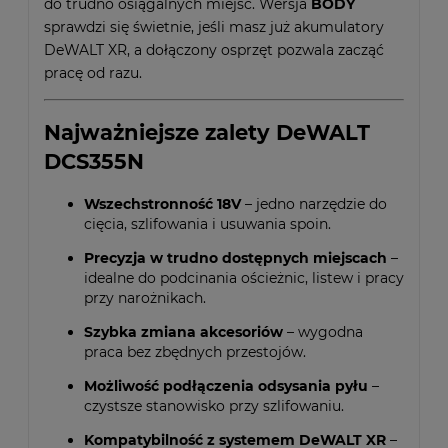
do trudno osiągalnych miejsc. Wersja
BODY
sprawdzi się świetnie, jeśli masz już akumulatory
DeWALT XR, a dołączony osprzęt pozwala zacząć
pracę od razu.
Najważniejsze zalety DeWALT
DCS355N
Wszechstronność 18V
– jedno narzędzie do
cięcia, szlifowania i usuwania spoin.
Precyzja w trudno dostępnych miejscach
–
idealne do podcinania ościeżnic, listew i pracy
przy narożnikach.
Szybka zmiana akcesoriów
– wygodna
praca bez zbędnych przestojów.
Możliwość podłączenia odsysania pyłu
–
czystsze stanowisko przy szlifowaniu.
Kompatybilność z systemem DeWALT XR
–