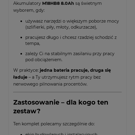
Akumulatory
M18HB8 8.0Ah
są świetnym
wyborem, gdy:
używasz narzędzi o większym poborze mocy
(szlifierki, piły, młoty, odkurzacze),
pracujesz długo i chcesz rzadziej schodzić z
tempa,
zależy Ci na stabilnym zasilaniu przy pracy
pod obciążeniem.
W praktyce:
jedna bateria pracuje, druga się
ładuje
– a Ty utrzymujesz rytm pracy bez
nerwowego pilnowania procentów.
Zastosowanie – dla kogo ten
zestaw?
Ten komplet polecamy szczególnie do:
ekip budowlanych i instalacyjnych