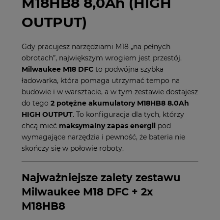
M18HB8 8,0Ah (HIGH
OUTPUT)
Gdy pracujesz narzędziami M18 „na pełnych
obrotach”, największym wrogiem jest przestój.
Milwaukee M18 DFC
to podwójna szybka
ładowarka, która pomaga utrzymać tempo na
budowie i w warsztacie, a w tym zestawie dostajesz
do tego
2 potężne akumulatory M18HB8 8.0Ah
HIGH OUTPUT
. To konfiguracja dla tych, którzy
chcą mieć
maksymalny zapas energii
pod
wymagające narzędzia i pewność, że bateria nie
skończy się w połowie roboty.
Najważniejsze zalety zestawu
Milwaukee M18 DFC + 2x
M18HB8