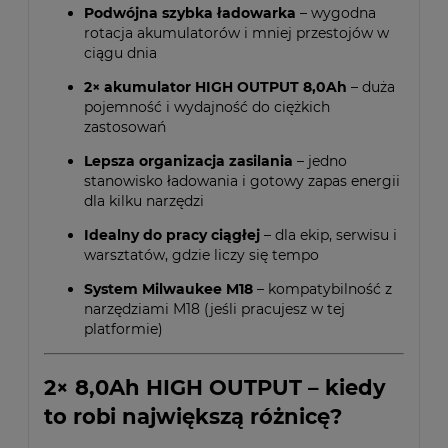
Podwójna szybka ładowarka
– wygodna
rotacja akumulatorów i mniej przestojów w
ciągu dnia
2× akumulator HIGH OUTPUT 8,0Ah
– duża
pojemność i wydajność do ciężkich
zastosowań
Lepsza organizacja zasilania
– jedno
stanowisko ładowania i gotowy zapas energii
dla kilku narzędzi
Idealny do pracy ciągłej
– dla ekip, serwisu i
warsztatów, gdzie liczy się tempo
System Milwaukee M18
– kompatybilność z
narzędziami M18 (jeśli pracujesz w tej
platformie)
2× 8,0Ah HIGH OUTPUT – kiedy
to robi największą różnicę?