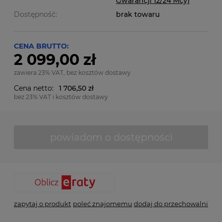
Gwarancji 12/24 Mcy)
Dostępność:
brak towaru
CENA BRUTTO:
2 099,00 zł
zawiera 23% VAT, bez kosztów dostawy
Cena netto:
1 706,50 zł
bez 23% VAT i kosztów dostawy
powiadom o dostępności
zapytaj o produkt
poleć znajomemu
dodaj do przechowalni