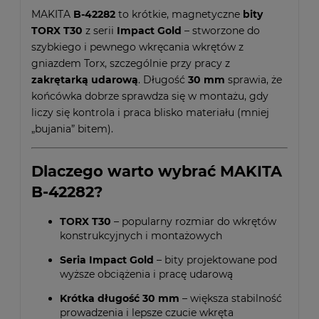
MAKITA
B-42282
to krótkie, magnetyczne
bity
TORX T30
z serii
Impact Gold
– stworzone do
szybkiego i pewnego wkręcania wkrętów z
gniazdem Torx, szczególnie przy pracy z
zakrętarką udarową
. Długość
30 mm
sprawia, że
końcówka dobrze sprawdza się w montażu, gdy
liczy się kontrola i praca blisko materiału (mniej
„bujania” bitem).
Dlaczego warto wybrać MAKITA
B-42282?
TORX T30
– popularny rozmiar do wkrętów
konstrukcyjnych i montażowych
Seria Impact Gold
– bity projektowane pod
wyższe obciążenia i pracę udarową
Krótka długość 30 mm
– większa stabilność
prowadzenia i lepsze czucie wkręta