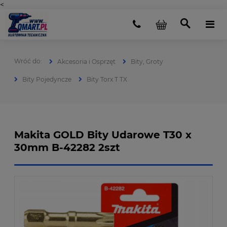
<
Akcesoria i Osprzęt
Bity, Groty
Bity Pojedyncze
Bity Torx T TX
Makita GOLD Bity Udarowe T30 x
30mm B-42282 2szt