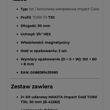
Typ:
bit / końcówka wkrętakowa Impact Gold
Profil:
TORX TX
T30
Długość:
30 mm
Uchwyt:
1/4" HEX
Właściwości:
magnetyczny
Ilość w opakowaniu:
2 szt.
Wymiary opakowania (D × S × W):
120 × 60
× 8 mm
EAN:
0088381439985
Zestaw zawiera
2× bit udarowy MAKITA Impact Gold TORX
T30, 30 mm (B-42282)