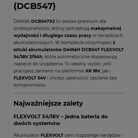
(DCB547)
DeWalt
DCB547X2
to zestaw premium dla
profesjonalistów, którzy potrzebują
maksymalnej
wydajności i długiego czasu pracy
w narzędziach
akumulatorowych. W komplecie otrzymujesz
2
sztuki akumulatorów DeWalt DCB547 FLEXVOLT
54/18V 3/9Ah
, które automatycznie dopasowują
napięcie do urządzenia. To idealny wybór, jeśli
pracujesz zarówno na platformie
XR 18V
, jak i
FLEXVOLT 54V
i chcesz ujednolicić zasilanie bez
kompromisów.
Najważniejsze zalety
FLEXVOLT 54/18V – jedna bateria do
dwóch systemów
Akumulator
FLEXVOLT
sam rozpoznaje narzędzie i