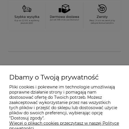
O nas
Dbamy o Twoją prywatność
Pliki cookies i pokrewne im technologie umożliwiają
Dostawa i płatności
poprawne działanie strony i pomagają nam
dostosować ofertę do Twoich potrzeb. Możesz
zaakceptować wykorzystanie przez nas wszystkich
tych plików i przejść do sklepu lub dostosować użycie
Pomoc
plików do swoich preferencji, wybierając opcję
"Dostosuj zgody".
Więcej o plikach cookies przeczytasz w naszej Polityce
Gwarancja i Serwis
prywatności.