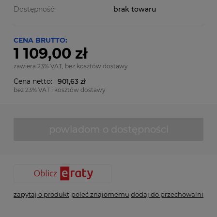
Dostępność:
brak towaru
CENA BRUTTO:
1 109,00 zł
zawiera 23% VAT, bez kosztów dostawy
Cena netto:
901,63 zł
bez 23% VAT i kosztów dostawy
powiadom o dostępności
zapytaj o produkt
poleć znajomemu
dodaj do przechowalni