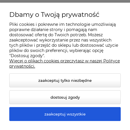
O nas
Dbamy o Twoją prywatność
Pliki cookies i pokrewne im technologie umożliwiają
Dostawa i płatności
poprawne działanie strony i pomagają nam
dostosować ofertę do Twoich potrzeb. Możesz
zaakceptować wykorzystanie przez nas wszystkich
Pomoc
tych plików i przejść do sklepu lub dostosować użycie
plików do swoich preferencji, wybierając opcję
"Dostosuj zgody".
Więcej o plikach cookies przeczytasz w naszej Polityce
Gwarancja i Serwis
prywatności.
zaakceptuj tylko niezbędne
dostosuj zgody
zaakceptuj wszystkie
© 2026 www.qmart.pl. Wszelkie prawa zastrzeżone.
Styl graficzny ShopGadget.pl
Sklep internetowy Shoper