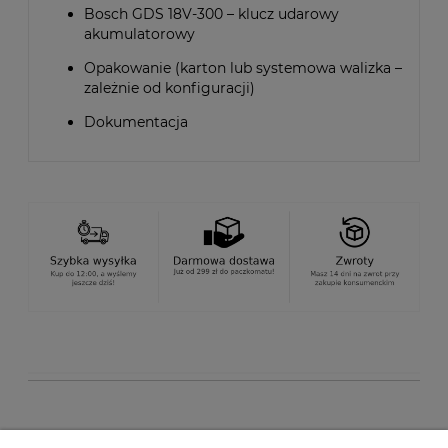
Bosch GDS 18V-300 – klucz udarowy
akumulatorowy
Opakowanie (karton lub systemowa walizka –
zależnie od konfiguracji)
Dokumentacja