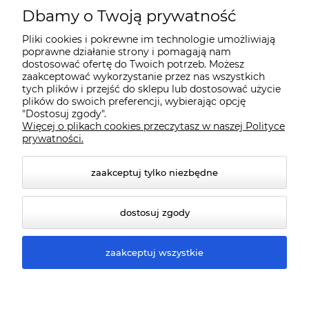
O nas
Dbamy o Twoją prywatność
Pliki cookies i pokrewne im technologie umożliwiają
Dostawa i płatności
poprawne działanie strony i pomagają nam
dostosować ofertę do Twoich potrzeb. Możesz
zaakceptować wykorzystanie przez nas wszystkich
Pomoc
tych plików i przejść do sklepu lub dostosować użycie
plików do swoich preferencji, wybierając opcję
"Dostosuj zgody".
Więcej o plikach cookies przeczytasz w naszej Polityce
Gwarancja i Serwis
prywatności.
zaakceptuj tylko niezbędne
dostosuj zgody
zaakceptuj wszystkie
© 2026 www.qmart.pl. Wszelkie prawa zastrzeżone.
Styl graficzny ShopGadget.pl
Sklep internetowy Shoper
Premium