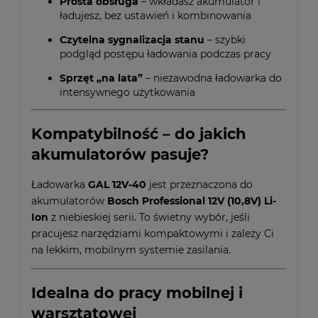
Prosta obsługa
– wkładasz akumulator i
ładujesz, bez ustawień i kombinowania
Czytelna sygnalizacja stanu
– szybki
podgląd postępu ładowania podczas pracy
Sprzęt „na lata”
– niezawodna ładowarka do
intensywnego użytkowania
Kompatybilność – do jakich
akumulatorów pasuje?
Ładowarka
GAL 12V-40
jest przeznaczona do
akumulatorów
Bosch Professional 12V (10,8V) Li-
Ion
z niebieskiej serii. To świetny wybór, jeśli
pracujesz narzędziami kompaktowymi i zależy Ci
na lekkim, mobilnym systemie zasilania.
Idealna do pracy mobilnej i
warsztatowej