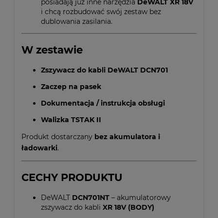
posiadają już inne narzędzia
DeWALT XR 18V
i chcą rozbudować swój zestaw bez
dublowania zasilania.
W zestawie
Zszywacz do kabli DeWALT DCN701
Zaczep na pasek
Dokumentacja / instrukcja obsługi
Walizka TSTAK II
Produkt dostarczany
bez akumulatora i
ładowarki
.
CECHY PRODUKTU
DeWALT
DCN701NT
– akumulatorowy
zszywacz do kabli
XR 18V (BODY)