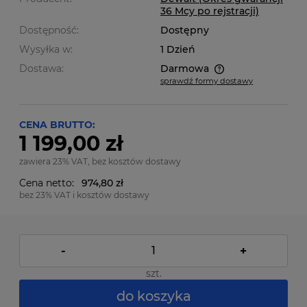
36 Mcy po rejstracji)
Dostępność:
Dostępny
Wysyłka w:
1 Dzień
Dostawa:
Darmowa
sprawdź formy dostawy
Cena nie zawiera ewentualnych kosztów płatności
CENA BRUTTO:
1 199,00 zł
zawiera 23% VAT, bez kosztów dostawy
Cena netto:
974,80 zł
bez 23% VAT i kosztów dostawy
-
+
szt.
do koszyka