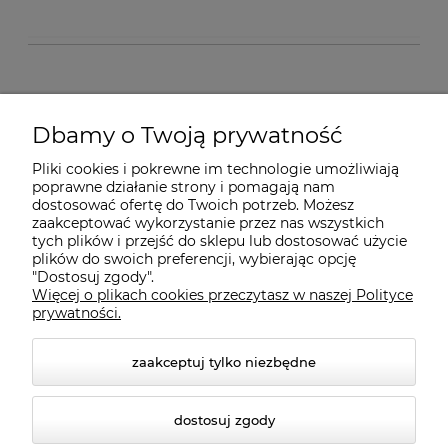
O nas
Dbamy o Twoją prywatność
Pliki cookies i pokrewne im technologie umożliwiają
Dostawa i płatności
poprawne działanie strony i pomagają nam
dostosować ofertę do Twoich potrzeb. Możesz
zaakceptować wykorzystanie przez nas wszystkich
Pomoc
tych plików i przejść do sklepu lub dostosować użycie
plików do swoich preferencji, wybierając opcję
"Dostosuj zgody".
Więcej o plikach cookies przeczytasz w naszej Polityce
Gwarancja i Serwis
prywatności.
zaakceptuj tylko niezbędne
dostosuj zgody