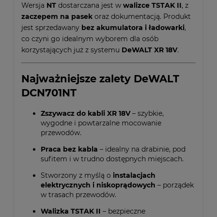
Wersja
NT
dostarczana jest w
walizce TSTAK II
, z
zaczepem na pasek
oraz dokumentacją. Produkt
jest sprzedawany
bez akumulatora i ładowarki
,
co czyni go idealnym wyborem dla osób
korzystających już z systemu
DeWALT XR 18V
.
Najważniejsze zalety DeWALT
DCN701NT
Zszywacz do kabli XR 18V
– szybkie,
wygodne i powtarzalne mocowanie
przewodów.
Praca bez kabla
– idealny na drabinie, pod
sufitem i w trudno dostępnych miejscach.
Stworzony z myślą o
instalacjach
elektrycznych i niskoprądowych
– porządek
w trasach przewodów.
Walizka TSTAK II
– bezpieczne