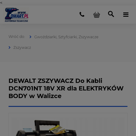
<
Gwoździarki, Sztyfciarki, Zszywacze
Zszywacz
DEWALT ZSZYWACZ Do Kabli
DCN701NT 18V XR dla ELEKTRYKÓW
BODY w Walizce