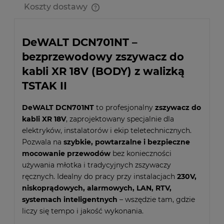
Koszty dostawy
Cena nie zawiera ewentualnych kosztów płatności
DeWALT DCN701NT –
bezprzewodowy zszywacz do
kabli XR 18V (BODY) z walizką
TSTAK II
DeWALT DCN701NT
to profesjonalny
zszywacz do
kabli XR 18V
, zaprojektowany specjalnie dla
elektryków, instalatorów i ekip teletechnicznych.
Pozwala na
szybkie, powtarzalne i bezpieczne
mocowanie przewodów
bez konieczności
używania młotka i tradycyjnych zszywaczy
ręcznych. Idealny do pracy przy instalacjach
230V,
niskoprądowych, alarmowych, LAN, RTV,
systemach inteligentnych
– wszędzie tam, gdzie
liczy się tempo i jakość wykonania.