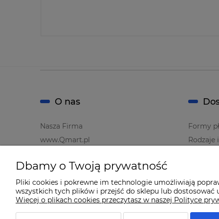
O nas
Dos
Nasza Firma
Formy pł
www.Qmart.pl
Rodzaje 
Dbamy o Twoją prywatność
Pliki cookies i pokrewne im technologie umożliwiają popr
wszystkich tych plików i przejść do sklepu lub dostosować u
Więcej o plikach cookies przeczytasz w naszej Polityce pry