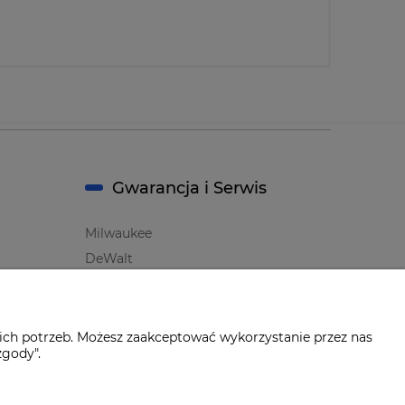
Gwarancja i Serwis
Milwaukee
DeWalt
Makita
Bosch
Oznaczenie i symbole Producentów
ich potrzeb. Możesz zaakceptować wykorzystanie przez nas
zgody".
Wersja BODY