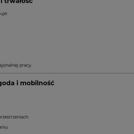
i trwałość
uje:
sjonalnej pracy.
oda i mobilność
rzestrzeniach
aniu