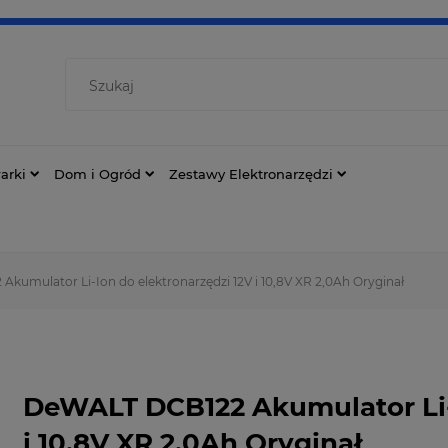
arki
Dom i Ogród
Zestawy Elektronarzędzi
kumulator Li-Ion do elektronarzędzi 12V i 10,8V XR 2,0Ah Oryginał
DeWALT DCB122 Akumulator Li-I
i 10,8V XR 2,0Ah Oryginał