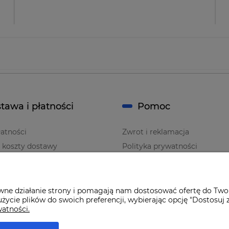
tawa i płatności
Pomoc
atności
Zwrot i reklamacja
i koszty dostawy
Polityka prywatności
Regulaminy
awne działanie strony i pomagają nam dostosować ofertę do Two
życie plików do swoich preferencji, wybierając opcję "Dostosuj 
watności.