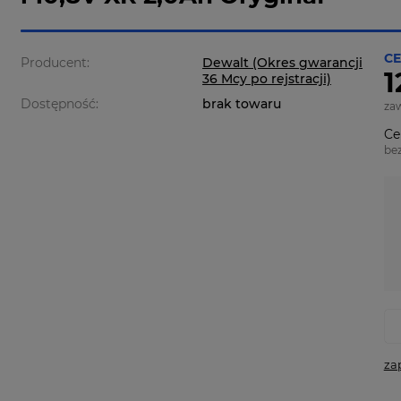
CE
Producent:
Dewalt (Okres gwarancji
1
36 Mcy po rejstracji)
Dostępność:
brak towaru
za
Ce
be
za