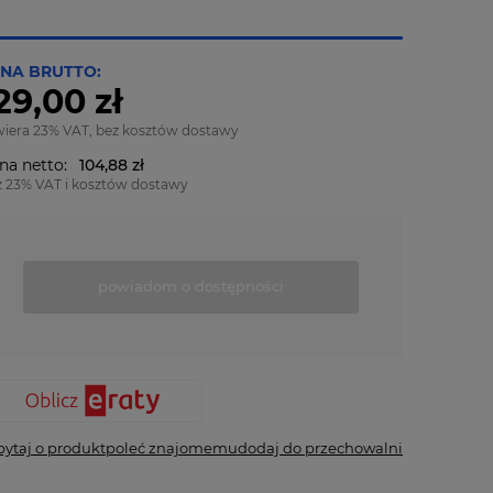
NA BRUTTO:
29,00 zł
wiera 23% VAT, bez kosztów dostawy
na netto:
104,88 zł
z 23% VAT i kosztów dostawy
powiadom o dostępności
pytaj o produkt
poleć znajomemu
dodaj do przechowalni