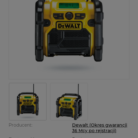
Producent:
Dewalt (Okres gwarancji
36 Mcy po rejstracji)