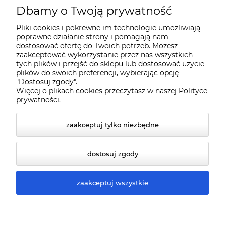
O nas
Dbamy o Twoją prywatność
Pliki cookies i pokrewne im technologie umożliwiają
Dostawa i płatności
poprawne działanie strony i pomagają nam
dostosować ofertę do Twoich potrzeb. Możesz
zaakceptować wykorzystanie przez nas wszystkich
Pomoc
tych plików i przejść do sklepu lub dostosować użycie
plików do swoich preferencji, wybierając opcję
"Dostosuj zgody".
Więcej o plikach cookies przeczytasz w naszej Polityce
Gwarancja i Serwis
prywatności.
zaakceptuj tylko niezbędne
dostosuj zgody
zaakceptuj wszystkie
© 2026 www.qmart.pl. Wszelkie prawa zastrzeżone.
Styl graficzny ShopGadget.pl
Sklep internetowy Shoper
Premium