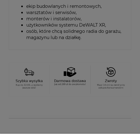
ekip budowlanych i remontowych,
warsztatów i serwisów,
monterów i instalatorów,
użytkowników systemu DeWALT XR,
osób, które chcą solidnego radia do garażu,
magazynu lub na działkę.