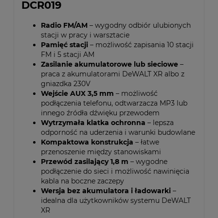
DCR019
Radio FM/AM
– wygodny odbiór ulubionych
stacji w pracy i warsztacie
Pamięć stacji
– możliwość zapisania 10 stacji
FM i 5 stacji AM
Zasilanie akumulatorowe lub sieciowe
–
praca z akumulatorami DeWALT XR albo z
gniazdka 230V
Wejście AUX 3,5 mm
– możliwość
podłączenia telefonu, odtwarzacza MP3 lub
innego źródła dźwięku przewodem
Wytrzymała klatka ochronna
– lepsza
odporność na uderzenia i warunki budowlane
Kompaktowa konstrukcja
– łatwe
przenoszenie między stanowiskami
Przewód zasilający 1,8 m
– wygodne
podłączenie do sieci i możliwość nawinięcia
kabla na boczne zaczepy
Wersja bez akumulatora i ładowarki
–
idealna dla użytkowników systemu DeWALT
XR