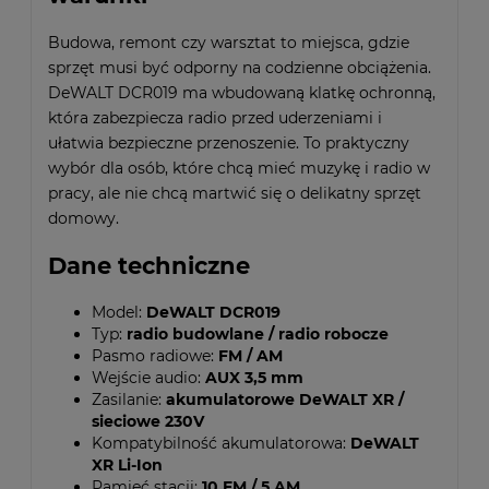
Budowa, remont czy warsztat to miejsca, gdzie
sprzęt musi być odporny na codzienne obciążenia.
DeWALT DCR019 ma wbudowaną klatkę ochronną,
która zabezpiecza radio przed uderzeniami i
ułatwia bezpieczne przenoszenie. To praktyczny
wybór dla osób, które chcą mieć muzykę i radio w
pracy, ale nie chcą martwić się o delikatny sprzęt
domowy.
Dane techniczne
Model:
DeWALT DCR019
Typ:
radio budowlane / radio robocze
Pasmo radiowe:
FM / AM
Wejście audio:
AUX 3,5 mm
Zasilanie:
akumulatorowe DeWALT XR /
sieciowe 230V
Kompatybilność akumulatorowa:
DeWALT
XR Li-Ion
Pamięć stacji:
10 FM / 5 AM