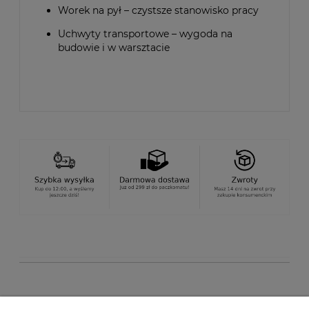
Worek na pył – czystsze stanowisko pracy
Uchwyty transportowe – wygoda na
budowie i w warsztacie