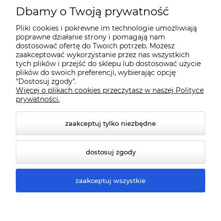
O nas
Dbamy o Twoją prywatność
Pliki cookies i pokrewne im technologie umożliwiają
Dostawa i płatności
poprawne działanie strony i pomagają nam
dostosować ofertę do Twoich potrzeb. Możesz
zaakceptować wykorzystanie przez nas wszystkich
Pomoc
tych plików i przejść do sklepu lub dostosować użycie
plików do swoich preferencji, wybierając opcję
"Dostosuj zgody".
Więcej o plikach cookies przeczytasz w naszej Polityce
Gwarancja i Serwis
prywatności.
zaakceptuj tylko niezbędne
dostosuj zgody
zaakceptuj wszystkie
© 2026 www.qmart.pl. Wszelkie prawa zastrzeżone.
Styl graficzny ShopGadget.pl
Sklep internetowy Shoper
Premium