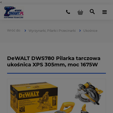
<
Wyrzynarki, Pilarki i Przecinarki
Ukośnice
DeWALT DWS780 Pilarka tarczowa
ukośnica XPS 305mm, moc 1675W