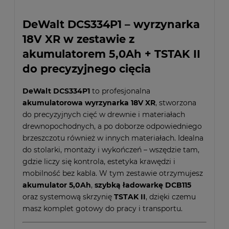
DeWalt DCS334P1 – wyrzynarka
18V XR w zestawie z
akumulatorem 5,0Ah + TSTAK II
do precyzyjnego cięcia
DeWalt DCS334P1
to profesjonalna
akumulatorowa wyrzynarka 18V XR
, stworzona
do precyzyjnych cięć w drewnie i materiałach
drewnopochodnych, a po doborze odpowiedniego
brzeszczotu również w innych materiałach. Idealna
do stolarki, montaży i wykończeń – wszędzie tam,
gdzie liczy się kontrola, estetyka krawędzi i
mobilność bez kabla. W tym zestawie otrzymujesz
akumulator 5,0Ah
,
szybką ładowarkę DCB115
oraz systemową skrzynię
TSTAK II
, dzięki czemu
masz komplet gotowy do pracy i transportu.