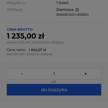
Wysyłka w:
1 Dzień
Dostawa:
Darmowa
sprawdź formy dostawy
Cena nie zawiera ewentualnych kosztów płatności
CENA BRUTTO:
1 235,00 zł
zawiera 23% VAT, bez kosztów dostawy
Cena netto:
1 004,07 zł
bez 23% VAT i kosztów dostawy
-
+
szt.
do koszyka