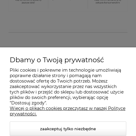
O nas
Dbamy o Twoją prywatność
Pliki cookies i pokrewne im technologie umożliwiają
Dostawa i płatności
poprawne działanie strony i pomagają nam
dostosować ofertę do Twoich potrzeb. Możesz
zaakceptować wykorzystanie przez nas wszystkich
Pomoc
tych plików i przejść do sklepu lub dostosować użycie
plików do swoich preferencji, wybierając opcję
"Dostosuj zgody".
Więcej o plikach cookies przeczytasz w naszej Polityce
Gwarancja i Serwis
prywatności.
zaakceptuj tylko niezbędne