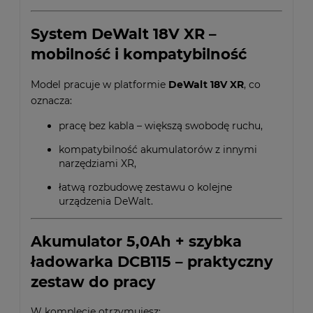
System DeWalt 18V XR –
mobilność i kompatybilność
Model pracuje w platformie
DeWalt 18V XR
, co
oznacza:
pracę bez kabla – większą swobodę ruchu,
kompatybilność akumulatorów z innymi
narzędziami XR,
łatwą rozbudowę zestawu o kolejne
urządzenia DeWalt.
Akumulator 5,0Ah + szybka
ładowarka DCB115 – praktyczny
zestaw do pracy
W komplecie otrzymujesz: