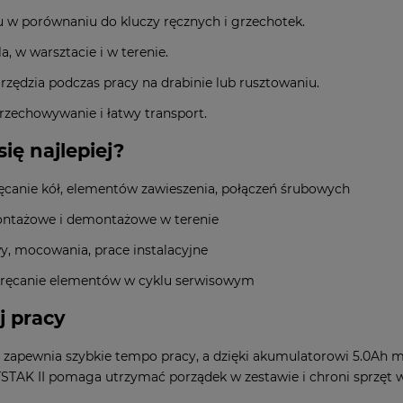
u w porównaniu do kluczy ręcznych i grzechotek.
, w warsztacie i w terenie.
zędzia podczas pracy na drabinie lub rusztowaniu.
rzechowywanie i łatwy transport.
ię najlepiej?
ęcanie kół, elementów zawieszenia, połączeń śrubowych
montażowe i demontażowe w terenie
y, mocowania, prace instalacyjne
rozkręcanie elementów w cyklu serwisowym
j pracy
 zapewnia szybkie tempo pracy, a dzięki akumulatorowi 5.0Ah mo
TSTAK II pomaga utrzymać porządek w zestawie i chroni sprzęt w