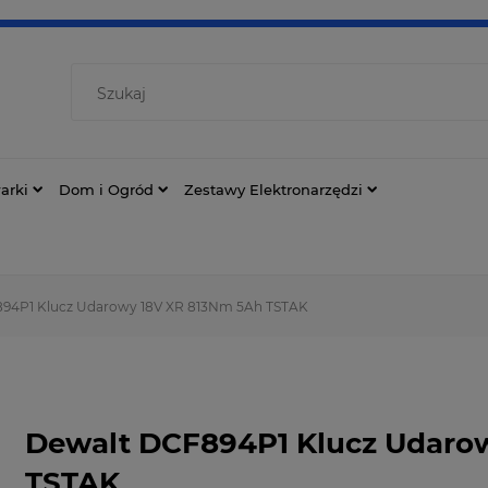
arki
Dom i Ogród
Zestawy Elektronarzędzi
94P1 Klucz Udarowy 18V XR 813Nm 5Ah TSTAK
Dewalt DCF894P1 Klucz Udaro
TSTAK