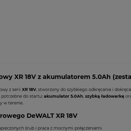
wy XR 18V z akumulatorem 5.0Ah (zesta
wy z serii
XR 18V
, stworzony do szybkiego odkręcania i dokręca
 potrzebne do startu:
akumulator 5.0Ah
,
szybką ładowarkę
or
y w terenie.
darowego DeWALT XR 18V
apieczonych śrub i praca z mocnymi połączeniami.