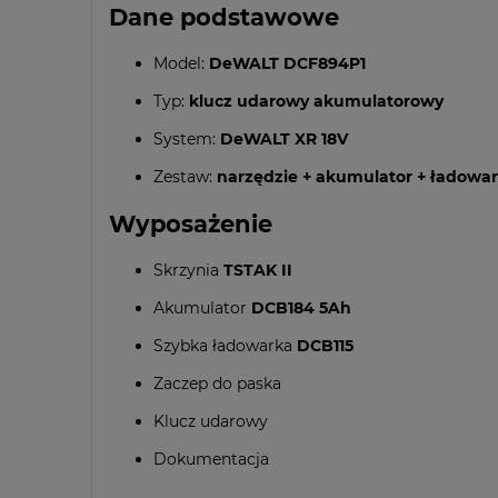
Dane podstawowe
Model:
DeWALT DCF894P1
Typ:
klucz udarowy akumulatorowy
System:
DeWALT XR 18V
Zestaw:
narzędzie + akumulator + ładowar
Wyposażenie
Skrzynia
TSTAK II
Akumulator
DCB184 5Ah
Szybka ładowarka
DCB115
Zaczep do paska
Klucz udarowy
Dokumentacja