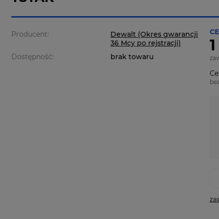
CE
Producent:
Dewalt (Okres gwarancji
1
36 Mcy po rejstracji)
Dostępność:
brak towaru
za
Ce
be
za