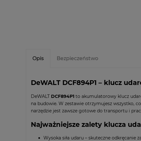
Opis
Bezpieczeństwo
DeWALT DCF894P1 – klucz udaro
DeWALT
DCF894P1
to akumulatorowy klucz udaro
na budowie. W zestawie otrzymujesz wszystko, co
narzędzie jest zawsze gotowe do transportu i prac
Najważniejsze zalety klucza u
Wysoka siła udaru – skuteczne odkręcanie z