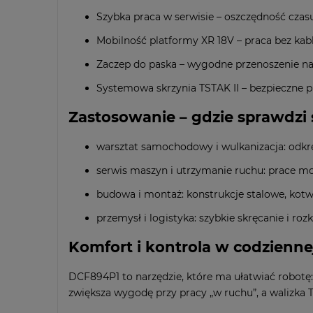
Szybka praca w serwisie – oszczędność czas
Mobilność platformy XR 18V – praca bez kabla
Zaczep do paska – wygodne przenoszenie nar
Systemowa skrzynia TSTAK II – bezpieczne p
Zastosowanie – gdzie sprawdzi s
warsztat samochodowy i wulkanizacja: odkr
serwis maszyn i utrzymanie ruchu: prace 
budowa i montaż: konstrukcje stalowe, kotw
przemysł i logistyka: szybkie skręcanie i 
Komfort i kontrola w codzienne
DCF894P1 to narzędzie, które ma ułatwiać robotę:
zwiększa wygodę przy pracy „w ruchu”, a walizka 