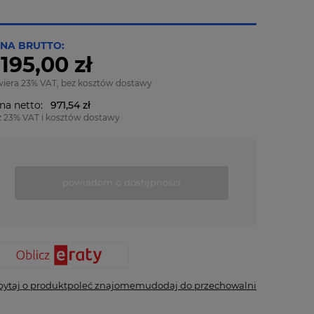
NA BRUTTO:
 195,00 zł
wiera 23% VAT, bez kosztów dostawy
na netto:
971,54 zł
z 23% VAT i kosztów dostawy
powiadom o dostępności
pytaj o produkt
poleć znajomemu
dodaj do przechowalni