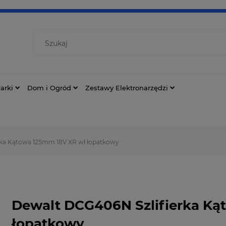
arki
Dom i Ogród
Zestawy Elektronarzędzi
rka Kątowa 125mm 18V XR wł łopatkowy
Dewalt DCG406N Szlifierka Ką
łopatkowy