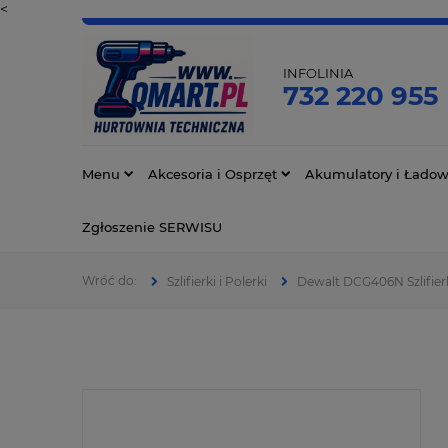
<
INFOLINIA
732 220 955
Menu
Akcesoria i Osprzęt
Akumulatory i Ładow
Zgłoszenie SERWISU
Szlifierki i Polerki
Dewalt DCG406N Szlifie