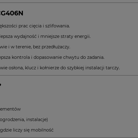
DCG406N
szości prac cięcia i szlifowania.
epsza wydajność i mniejsze straty energii.
e i w terenie, bez przedłużaczy.
epsza kontrola i dopasowanie chwytu do zadania.
ie osłona, klucz i kołnierze do szybkiej instalacji tarczy.
?
 elementów
grodzenia, instalacje)
gdzie liczy się mobilność