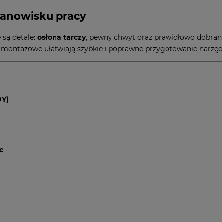
tanowisku pracy
 są detale:
osłona tarczy
, pewny chwyt oraz prawidłowo dobran
montażowe ułatwiają szybkie i poprawne przygotowanie narzędz
DY)
c