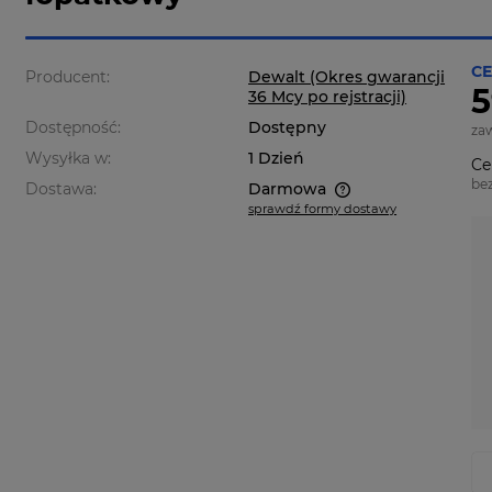
CE
Producent:
Dewalt (Okres gwarancji
5
36 Mcy po rejstracji)
Dostępność:
Dostępny
za
Wysyłka w:
1 Dzień
Ce
be
Dostawa:
Darmowa
sprawdź formy dostawy
Cena nie zawiera ewentualnych
kosztów płatności