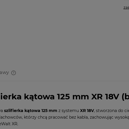
za
tawy
Cena nie zawiera ewentualnych
kosztów płatności
fierka kątowa 125 mm XR 18V 
wa
szlifierka kątowa 125 mm
z systemu
XR 18V
, stworzona do cię
chowców, którzy chcą pracować bez kabla, zachowując wysoką w
eWalt XR.