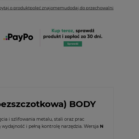
pytaj o produkt
poleć znajomemu
dodaj do przechowalni
(bezszczotkowa) BODY
cia i szlifowania metalu, stali oraz prac
ydajność i pełną kontrolę narzędzia. Wersja
N