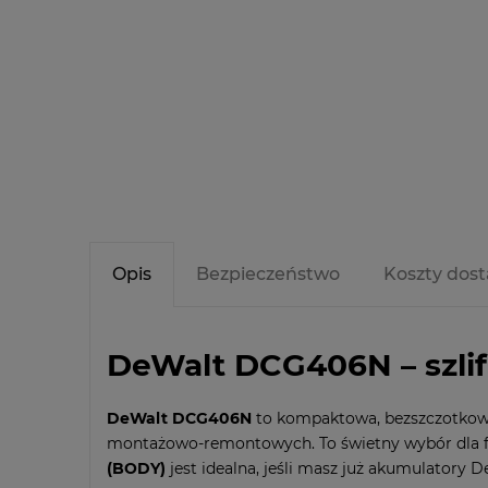
Opis
Bezpieczeństwo
Koszty dos
DeWalt DCG406N – szli
DeWalt DCG406N
to kompaktowa, bezszczotko
montażowo-remontowych. To świetny wybór dla fa
(BODY)
jest idealna, jeśli masz już akumulatory D