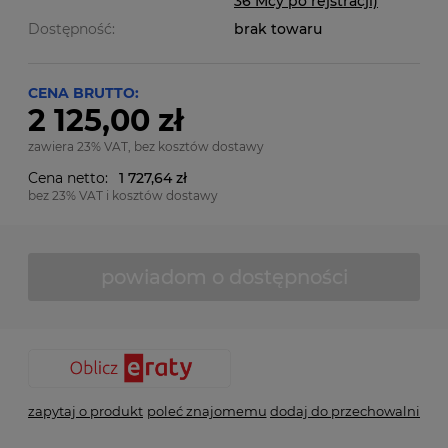
36 Mcy po rejstracji)
Dostępność:
brak towaru
CENA BRUTTO:
2 125,00 zł
zawiera 23% VAT, bez kosztów dostawy
Cena netto:
1 727,64 zł
bez 23% VAT i kosztów dostawy
powiadom o dostępności
zapytaj o produkt
poleć znajomemu
dodaj do przechowalni