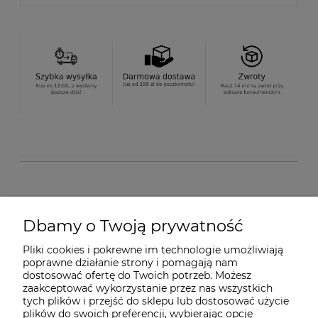
O nas
Dbamy o Twoją prywatność
Pliki cookies i pokrewne im technologie umożliwiają
Dostawa i płatności
poprawne działanie strony i pomagają nam
dostosować ofertę do Twoich potrzeb. Możesz
zaakceptować wykorzystanie przez nas wszystkich
Pomoc
tych plików i przejść do sklepu lub dostosować użycie
plików do swoich preferencji, wybierając opcję