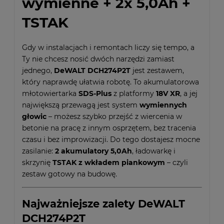
wymienne + 2x 5,0Ah +
TSTAK
Gdy w instalacjach i remontach liczy się tempo, a
Ty nie chcesz nosić dwóch narzędzi zamiast
jednego,
DeWALT DCH274P2T
jest zestawem,
który naprawdę ułatwia robotę. To akumulatorowa
młotowiertarka
SDS-Plus
z platformy
18V XR
, a jej
największą przewagą jest system
wymiennych
głowic
– możesz szybko przejść z wiercenia w
betonie na pracę z innym osprzętem, bez tracenia
czasu i bez improwizacji. Do tego dostajesz mocne
zasilanie:
2 akumulatory 5,0Ah
, ładowarkę i
skrzynię
TSTAK z wkładem piankowym
– czyli
zestaw gotowy na budowę.
Najważniejsze zalety DeWALT
DCH274P2T