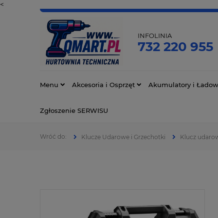
<
INFOLINIA
732 220 955
Menu
Akcesoria i Osprzęt
Akumulatory i Ładow
Zgłoszenie SERWISU
Klucze Udarowe i Grzechotki
Klucz udar