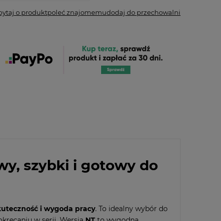
pytaj o produkt
poleć znajomemu
dodaj do przechowalni
, szybki i gotowy do
kuteczność i wygoda pracy
. To idealny wybór do
kręcaniu w serii. Wersja
NT
to wygodna