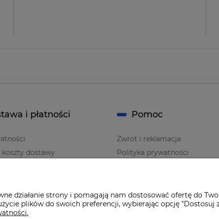
tawa i płatności
Pomoc
atności
Zwrot i reklamacja
i koszty dostawy
Polityka prywatności
Regulaminy
awne działanie strony i pomagają nam dostosować ofertę do Two
życie plików do swoich preferencji, wybierając opcję "Dostosuj 
watności.