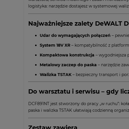
logistyka: narzędzie dostajesz w systemowej wali
Najważniejsze zalety DeWALT 
Udar do wymagających połączeń
– pewnie
System 18V XR
– kompatybilność z platfor
Kompaktowa konstrukcja
– wygodniejsza 
Metalowy zaczep do paska
– narzędzie zaws
Walizka TSTAK
– bezpieczny transport i por
Do warsztatu i serwisu – gdy lic
DCF891NT jest stworzony do pracy „w ruchu”: koła
paska i walizka TSTAK ułatwiają codzienną organiz
Zestaw zawiera