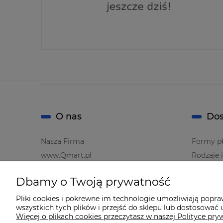
O nas
Dos
Nasza Firma
Formy pł
www.Qmart.pl
Rodzaje 
Dbamy o Twoją prywatność
Pliki cookies i pokrewne im technologie umożliwiają popr
wszystkich tych plików i przejść do sklepu lub dostosować u
Więcej o plikach cookies przeczytasz w naszej Polityce pry