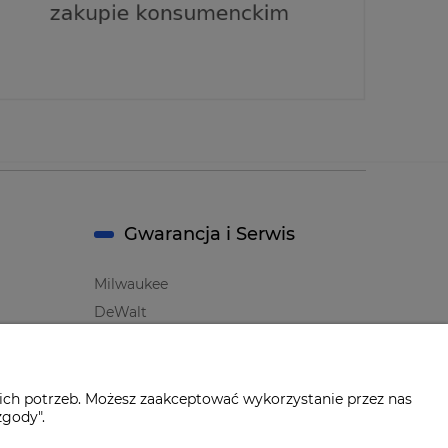
Gwarancja i Serwis
Milwaukee
DeWalt
Makita
Bosch
Oznaczenie i symbole Producentów
ich potrzeb. Możesz zaakceptować wykorzystanie przez nas
zgody".
Wersja BODY