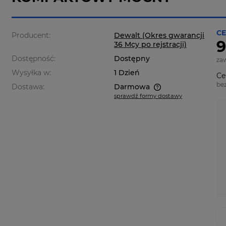
CE
Producent:
Dewalt (Okres gwarancji
9
36 Mcy po rejstracji)
Dostępność:
Dostępny
za
Wysyłka w:
1 Dzień
Ce
be
Dostawa:
Darmowa
sprawdź formy dostawy
Cena nie zawiera ewentualnych
kosztów płatności