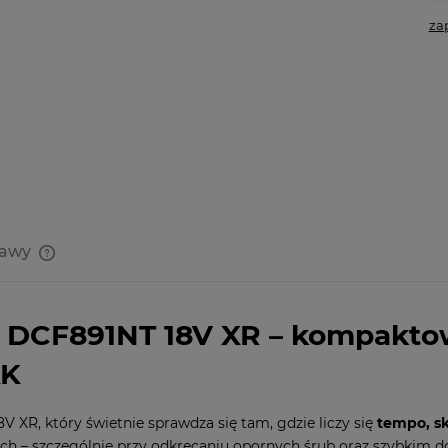
za
tawy
Cena nie zawiera ewentualnych
kosztów płatności
DCF891NT 18V XR – kompaktowy
AK
V XR, który świetnie sprawdza się tam, gdzie liczy się
tempo, s
h – szczególnie przy odkręcaniu opornych śrub oraz szybkim do