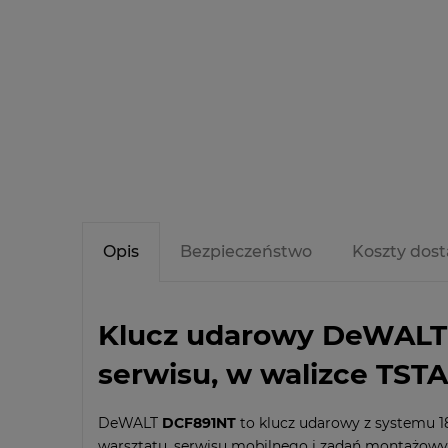
Opis
Bezpieczeństwo
Koszty dos
Klucz udarowy DeWALT 
serwisu, w walizce TST
DeWALT
DCF891NT
to klucz udarowy z systemu 18
warsztatu, serwisu mobilnego i zadań montażowyc