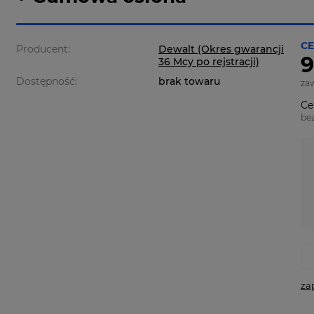
CE
Producent:
Dewalt (Okres gwarancji
9
36 Mcy po rejstracji)
Dostępność:
brak towaru
za
Ce
be
za