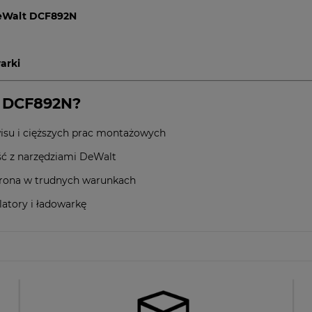
DeWalt DCF892N
arki
t DCF892N?
isu i cięższych prac montażowych
ść z narzędziami DeWalt
hrona w trudnych warunkach
atory i ładowarkę