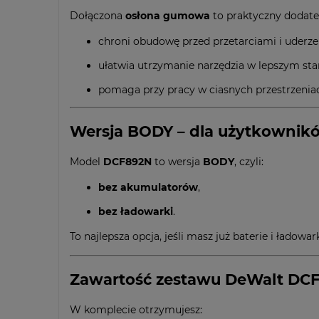
Dołączona
osłona gumowa
to praktyczny dodatek
chroni obudowę przed przetarciami i uderze
ułatwia utrzymanie narzędzia w lepszym sta
pomaga przy pracy w ciasnych przestrzeniac
Wersja BODY – dla użytkownik
Model
DCF892N
to wersja
BODY
, czyli:
bez akumulatorów
,
bez ładowarki
.
To najlepsza opcja, jeśli masz już baterie i ładow
Zawartość zestawu DeWalt DC
W komplecie otrzymujesz: