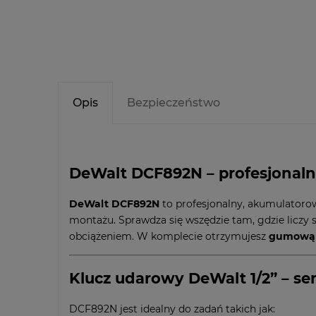
Opis
Bezpieczeństwo
DeWalt DCF892N – profesjonaln
DeWalt DCF892N
to profesjonalny, akumulator
montażu. Sprawdza się wszędzie tam, gdzie liczy 
obciążeniem. W komplecie otrzymujesz
gumową 
Klucz udarowy DeWalt 1/2” – se
DCF892N jest idealny do zadań takich jak: