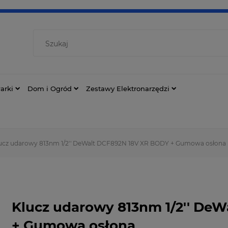
arki
Dom i Ogród
Zestawy Elektronarzędzi
ucz udarowy 813nm 1/2'' DeWalt DCF892N 18V XR BODY + Gumowa osłona
Klucz udarowy 813nm 1/2'' De
+ Gumowa osłona