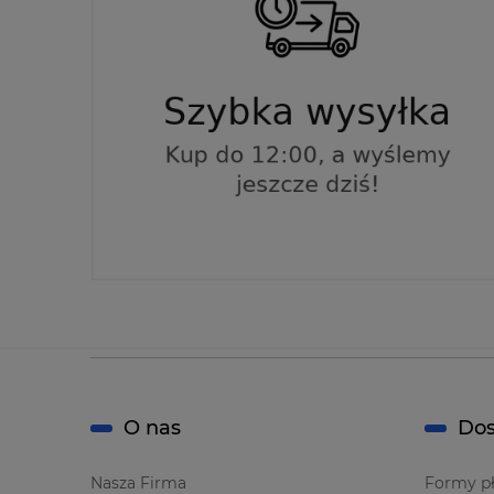
O nas
Dos
Nasza Firma
Formy pł