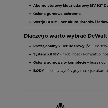
Akumulatorowy klucz udarowy 18V 1/2” 
Osłona gumowa ochronna
Wersja BODY – bez akumulatorów i ładow
Dlaczego warto wybrać DeWal
Profesjonalny klucz udarowy 1/2”
– do serw
System XR 18V
– mobilność i kompatybilno
Osłona gumowa w komplecie
– lepsza oc
BODY
– idealny wybór, gdy masz już akumul