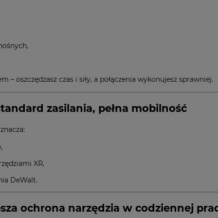
nośnych,
– oszczędzasz czas i siły, a połączenia wykonujesz sprawniej.
tandard zasilania, pełna mobilność
oznacza:
,
rzędziami XR,
nia DeWalt.
za ochrona narzędzia w codziennej pra