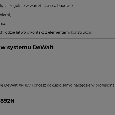
, szczególnie w warsztacie i na budowie:
niami,
nie,
h, gdzie łatwo o kontakt z elementami konstrukcji.
ów systemu DeWalt
arkę DeWalt XR 18V i chcesz dokupić samo narzędzie w profesjonal
F892N