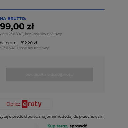
NA BRUTTO:
99,00 zł
wiera 23% VAT, bez kosztów dostawy
na netto:
812,20 zł
z 23% VAT i kosztów dostawy
powiadom o dostępności
pytaj o produkt
poleć znajomemu
dodaj do przechowalni