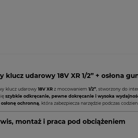
y klucz udarowy 18V XR 1/2” + osłona 
owy klucz udarowy
18V XR
z mocowaniem
1/2”
, stworzony do inte
się
szybkie odkręcanie, pewne dokręcanie i wysoka wydajnoś
osłonę ochronną
, która zabezpiecza narzędzie podczas codzienn
rwis, montaż i praca pod obciążeniem