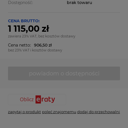
Dostępność:
brak towaru
CENA BRUTTO:
1 115,00 zł
zawiera 23% VAT, bez kosztów dostawy
Cena netto:
906,50 zł
bez 23% VAT i kosztów dostawy
powiadom o dostępności
zapytaj o produkt
poleć znajomemu
dodaj do przechowalni