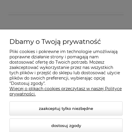
O nas
Dbamy o Twoją prywatność
Pliki cookies i pokrewne im technologie umożliwiają
Dostawa i płatności
poprawne działanie strony i pomagają nam
dostosować ofertę do Twoich potrzeb. Możesz
zaakceptować wykorzystanie przez nas wszystkich
Pomoc
tych plików i przejść do sklepu lub dostosować użycie
plików do swoich preferencji, wybierając opcję
"Dostosuj zgody".
Więcej o plikach cookies przeczytasz w naszej Polityce
Gwarancja i Serwis
prywatności.
zaakceptuj tylko niezbędne
dostosuj zgody