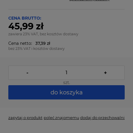
CENA BRUTTO:
45,99 zł
zawiera 23% VAT, bez kosztów dostawy
Cena netto:
37,39 zł
bez 23% VAT i kosztów dostawy
-
+
szt.
do koszyka
zapytaj o produkt
poleć znajomemu
dodaj do przechowalni