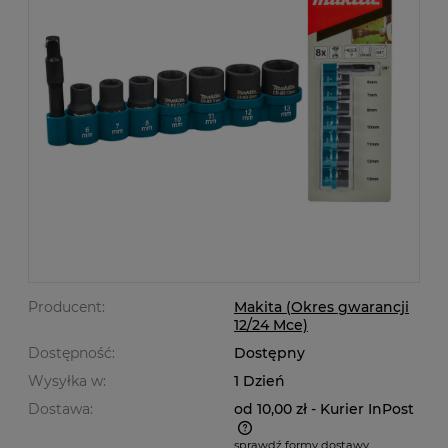
Producent:
Makita (Okres gwarancji
12/24 Mce)
Dostępność:
Dostępny
Wysyłka w:
1 Dzień
Dostawa:
od 10,00 zł
- Kurier InPost
sprawdź formy dostawy
Cena nie zawiera ewentualnych kosztów płatności