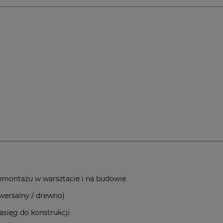
)
 demontażu w warsztacie i na budowie
wersalny / drewno)
sięg do konstrukcji