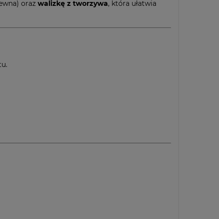
rewna) oraz
walizkę z tworzywa
, która ułatwia
tu.