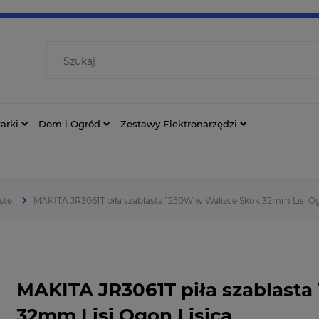
arki
Dom i Ogród
Zestawy Elektronarzędzi
ste
MAKITA JR3061T piła szablasta 1250W w Walizce Skok 32mm Lisi Og
MAKITA JR3061T piła szablasta
32mm Lisi Ogon Lisica