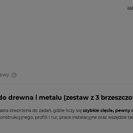
za
tawy
Cena nie zawiera ewentualnych
kosztów płatności
 do drewna i metalu (zestaw z 3 brzeszczo
sta stworzona do zadań, gdzie liczy się
szybkie cięcie, pewny
onstrukcyjnego, profili i rur, prace instalacyjne oraz wszędzie t