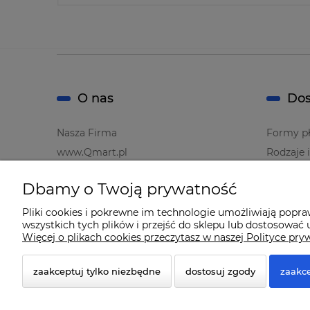
O nas
Dos
Nasza Firma
Formy pł
www.Qmart.pl
Rodzaje 
Dbamy o Twoją prywatność
Pliki cookies i pokrewne im technologie umożliwiają popr
wszystkich tych plików i przejść do sklepu lub dostosować u
Więcej o plikach cookies przeczytasz w naszej Polityce pry
zaakceptuj tylko niezbędne
dostosuj zgody
zaakce
© 2026 www.qmart.pl. Wszelkie prawa zastrzeżone.