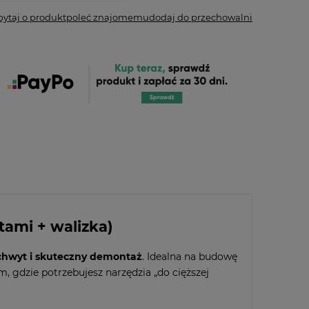
pytaj o produkt
poleć znajomemu
dodaj do przechowalni
tami + walizka)
 chwyt i skuteczny demontaż
. Idealna na budowę
am, gdzie potrzebujesz narzędzia „do cięższej