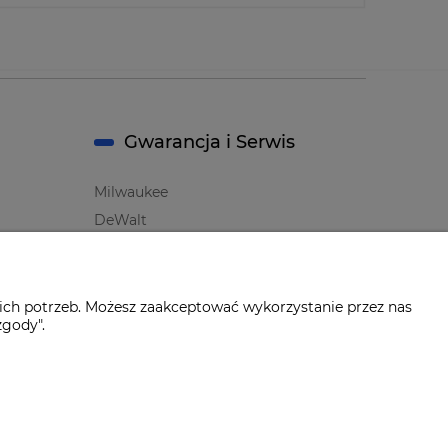
Gwarancja i Serwis
Milwaukee
DeWalt
Makita
Bosch
Oznaczenie i symbole Producentów
ich potrzeb. Możesz zaakceptować wykorzystanie przez nas
zgody".
Wersja BODY