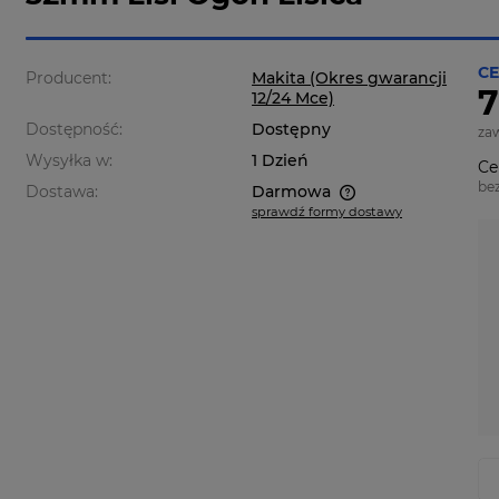
CE
Producent:
Makita (Okres gwarancji
7
12/24 Mce)
Dostępność:
Dostępny
za
Wysyłka w:
1 Dzień
Ce
be
Dostawa:
Darmowa
sprawdź formy dostawy
Cena nie zawiera ewentualnych
kosztów płatności