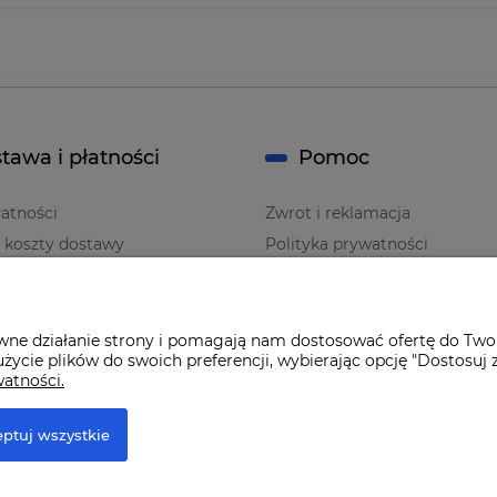
tawa i płatności
Pomoc
atności
Zwrot i reklamacja
i koszty dostawy
Polityka prywatności
Regulaminy
awne działanie strony i pomagają nam dostosować ofertę do Two
życie plików do swoich preferencji, wybierając opcję "Dostosuj 
watności.
ptuj wszystkie