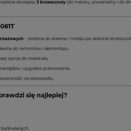
omplecie dostajesz
3 brzeszczoty
(do metalu, uniwersalny i do d
3061T
montażowych
– świetna do drewna i metalu po doborze brzeszczo
dealna do remontów i demontażu.
esz ostrze do materiału.
narzędzia i wygodne przenoszenie.
skuteczność na stanowisku.
rawdzi się najlepiej?
w budowlanych,