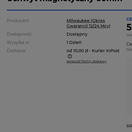
CE
Producent:
Milwaukee (Okres
5
Gwarancji 12/24 Mcy)
Dostępność:
Dostępny
za
Wysyłka w:
1 Dzień
Ce
be
Dostawa:
od 10,00 zł
- Kurier InPost
sprawdź formy dostawy
a nie zawiera ewentualnych
ztów płatności
za