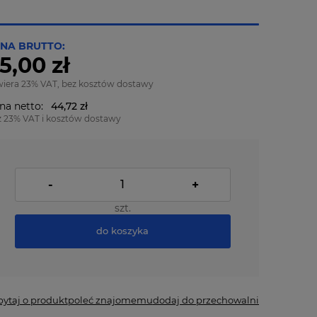
NA BRUTTO:
5,00 zł
wiera 23% VAT, bez kosztów dostawy
na netto:
44,72 zł
z 23% VAT i kosztów dostawy
-
+
szt.
do koszyka
pytaj o produkt
poleć znajomemu
dodaj do przechowalni