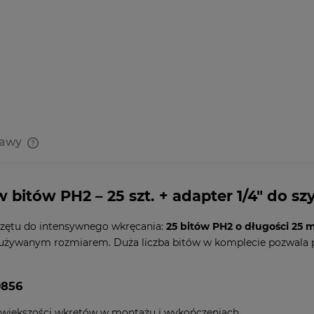
tawy
Cena nie zawiera ewentualnych
kosztów płatności
itów PH2 – 25 szt. + adapter 1/4" do s
rzętu do intensywnego wkręcania:
25 bitów PH2 o długości 25
 używanym rozmiarem. Duża liczba bitów w komplecie pozwala p
9856
 większości wkrętów w montażu i wykończeniach.