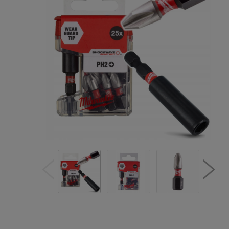
Cen
kos