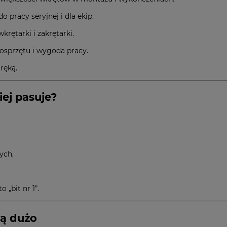
o pracy seryjnej i dla ekip.
rętarki i zakrętarki.
osprzętu i wygoda pracy.
ręką.
ej pasuje?
ych,
 „bit nr 1”.
ją dużo