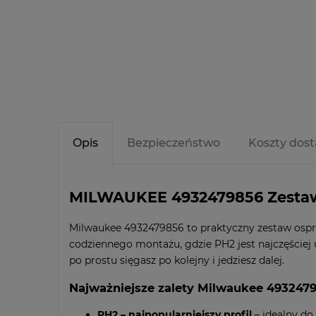
Opis
Bezpieczeństwo
Koszty dos
MILWAUKEE 4932479856 Zestaw b
Milwaukee 4932479856 to praktyczny zestaw osp
codziennego montażu, gdzie PH2 jest najczęściej
po prostu sięgasz po kolejny i jedziesz dalej.
Najważniejsze zalety Milwaukee 493247
PH2 – najpopularniejszy profil
– idealny do