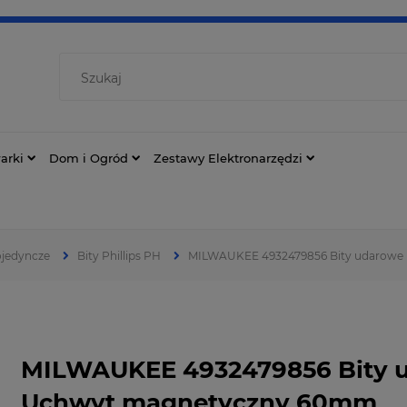
arki
Dom i Ogród
Zestawy Elektronarzędzi
ojedyncze
Bity Phillips PH
MILWAUKEE 4932479856 Bity udarowe
MILWAUKEE 4932479856 Bity u
Uchwyt magnetyczny 60mm