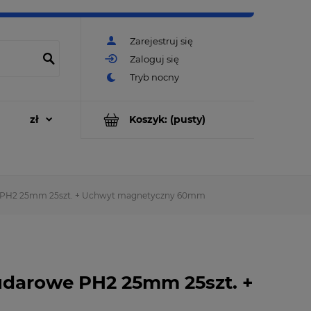
Zarejestruj się
Zaloguj się
Koszyk:
(pusty)
 PH2 25mm 25szt. + Uchwyt magnetyczny 60mm
darowe PH2 25mm 25szt. +