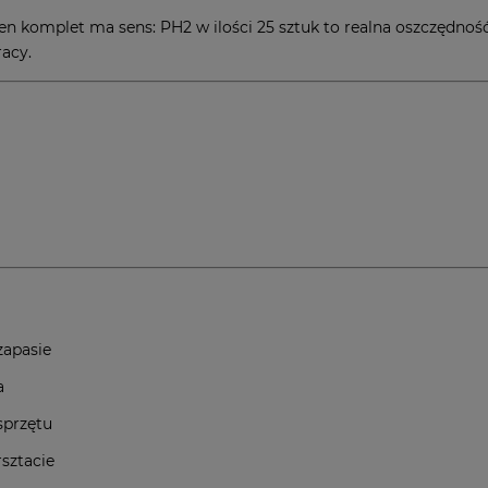
w, ten komplet ma sens: PH2 w ilości 25 sztuk to realna oszczędn
racy.
zapasie
a
sprzętu
rsztacie