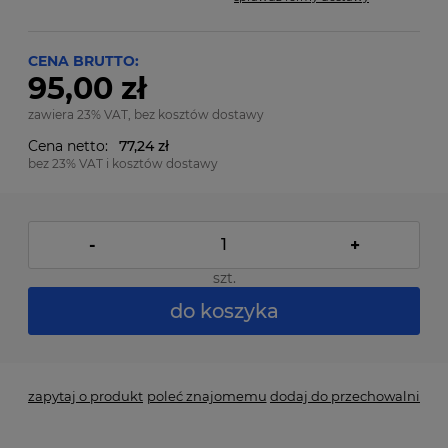
CENA BRUTTO:
95,00 zł
zawiera 23% VAT, bez kosztów dostawy
Cena netto:
77,24 zł
bez 23% VAT i kosztów dostawy
-
+
szt.
do koszyka
zapytaj o produkt
poleć znajomemu
dodaj do przechowalni