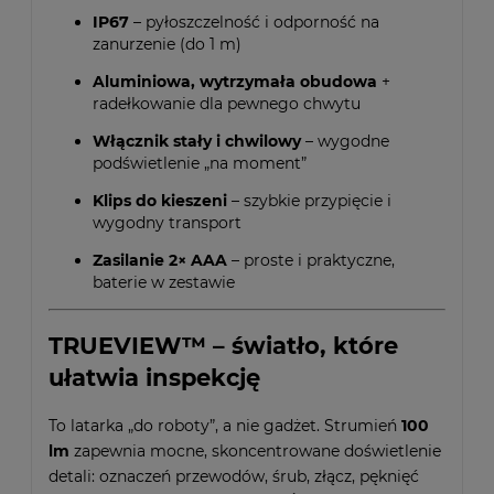
IP67
– pyłoszczelność i odporność na
zanurzenie (do 1 m)
Aluminiowa, wytrzymała obudowa
+
radełkowanie dla pewnego chwytu
Włącznik stały i chwilowy
– wygodne
podświetlenie „na moment”
Klips do kieszeni
– szybkie przypięcie i
wygodny transport
Zasilanie 2× AAA
– proste i praktyczne,
baterie w zestawie
TRUEVIEW™ – światło, które
ułatwia inspekcję
To latarka „do roboty”, a nie gadżet. Strumień
100
lm
zapewnia mocne, skoncentrowane doświetlenie
detali: oznaczeń przewodów, śrub, złącz, pęknięć