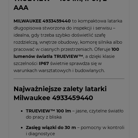
AAA
MILWAUKEE 4933459440
to kompaktowa latarka
długopisowa stworzona do inspekcji i serwisu –
idealna, gdy trzeba szybko doświetlić szafę
rozdzielczą, wnętrze obudowy, komorę silnika albo
pracować w ciasnych przestrzeniach. Oferuje
100
lumenów światła TRUEVIEW™
, a dzięki klasie
szczelności
IP67
świetnie sprawdza się w
warunkach warsztatowych i budowlanych.
Najważniejsze zalety latarki
Milwaukee 4933459440
TRUEVIEW™ 100 lm
– jasne, czytelne światło
do pracy z bliska
Zasięg wiązki do 30 m
– pomocny w kontroli
i diagnostyce