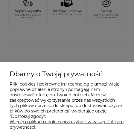
O nas
Dbamy o Twoją prywatność
Pliki cookies i pokrewne im technologie umożliwiają
Dostawa i płatności
poprawne działanie strony i pomagają nam
dostosować ofertę do Twoich potrzeb. Możesz
zaakceptować wykorzystanie przez nas wszystkich
Pomoc
tych plików i przejść do sklepu lub dostosować użycie
plików do swoich preferencji, wybierając opcję
"Dostosuj zgody".
Więcej o plikach cookies przeczytasz w naszej Polityce
Gwarancja i Serwis
prywatności.