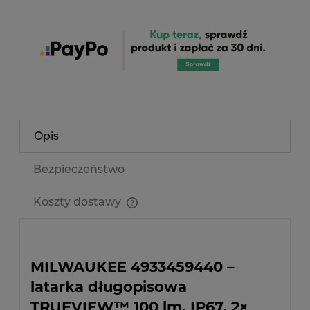
Opis
Bezpieczeństwo
Koszty dostawy
Cena nie zawiera ewentualnych kosztów płatności
MILWAUKEE 4933459440 –
latarka długopisowa
TRUEVIEW™ 100 lm, IP67, 2×