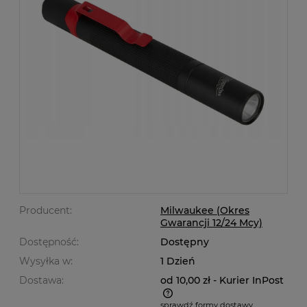
Producent:
Milwaukee (Okres
Gwarancji 12/24 Mcy)
Dostępność:
Dostępny
Wysyłka w:
1 Dzień
Dostawa:
od 10,00 zł
- Kurier InPost
sprawdź formy dostawy
Cena nie zawiera ewentualnych kosztów płatności