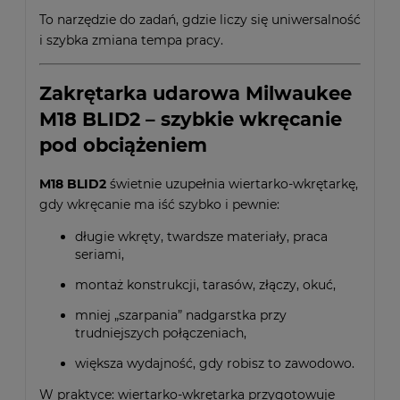
To narzędzie do zadań, gdzie liczy się uniwersalność
i szybka zmiana tempa pracy.
Zakrętarka udarowa Milwaukee
M18 BLID2 – szybkie wkręcanie
pod obciążeniem
M18 BLID2
świetnie uzupełnia wiertarko-wkrętarkę,
gdy wkręcanie ma iść szybko i pewnie:
długie wkręty, twardsze materiały, praca
seriami,
montaż konstrukcji, tarasów, złączy, okuć,
mniej „szarpania” nadgarstka przy
trudniejszych połączeniach,
większa wydajność, gdy robisz to zawodowo.
W praktyce: wiertarko-wkrętarka przygotowuje