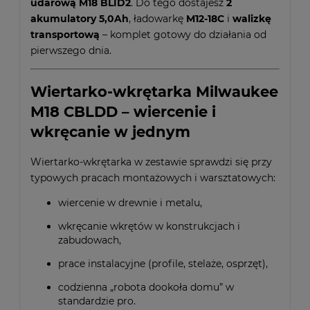
udarową M18 BLID2
. Do tego dostajesz
2
akumulatory 5,0Ah
, ładowarkę
M12-18C
i
walizkę
transportową
– komplet gotowy do działania od
pierwszego dnia.
Wiertarko-wkrętarka Milwaukee
M18 CBLDD – wiercenie i
wkręcanie w jednym
Wiertarko-wkrętarka w zestawie sprawdzi się przy
typowych pracach montażowych i warsztatowych:
wiercenie w drewnie i metalu,
wkręcanie wkrętów w konstrukcjach i
zabudowach,
prace instalacyjne (profile, stelaże, osprzęt),
codzienna „robota dookoła domu” w
standardzie pro.