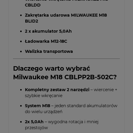
CBLDD
Zakrętarka udarowa MILWAUKEE M18
BLID2
2 x akumulator 5,0Ah
Ładowarka M12-18C
Walizka transportowa
Dlaczego warto wybrać
Milwaukee M18 CBLPP2B-502C?
Kompletny zestaw 2 narzędzi
– wiercenie +
szybkie wkręcanie
System M18
– jeden standard akumulatorów
do wielu urządzeń
2x 5,0Ah
– wygodna rotacja i mniej
przestojów