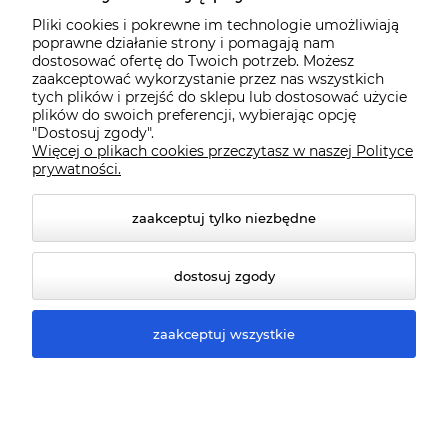
Pliki cookies i pokrewne im technologie umożliwiają
Dostawa i płatności
poprawne działanie strony i pomagają nam
dostosować ofertę do Twoich potrzeb. Możesz
zaakceptować wykorzystanie przez nas wszystkich
Pomoc
tych plików i przejść do sklepu lub dostosować użycie
plików do swoich preferencji, wybierając opcję
"Dostosuj zgody".
Więcej o plikach cookies przeczytasz w naszej Polityce
Gwarancja i Serwis
prywatności.
zaakceptuj tylko niezbędne
dostosuj zgody
zaakceptuj wszystkie
© 2026 www.qmart.pl. Wszelkie prawa zastrzeżone.
Styl graficzny ShopGadget.pl
Sklep internetowy Shoper
Premium