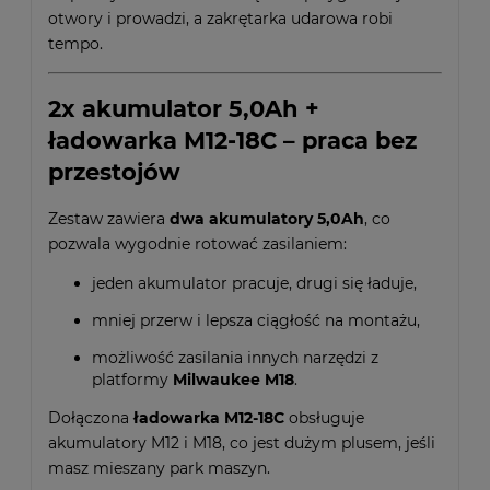
otwory i prowadzi, a zakrętarka udarowa robi
tempo.
2x akumulator 5,0Ah +
ładowarka M12-18C – praca bez
przestojów
Zestaw zawiera
dwa akumulatory 5,0Ah
, co
pozwala wygodnie rotować zasilaniem:
jeden akumulator pracuje, drugi się ładuje,
mniej przerw i lepsza ciągłość na montażu,
możliwość zasilania innych narzędzi z
platformy
Milwaukee M18
.
Dołączona
ładowarka M12-18C
obsługuje
akumulatory M12 i M18, co jest dużym plusem, jeśli
masz mieszany park maszyn.