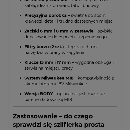
kabla, idealna do warsztatu i budowy
Precyzyjna obróbka
– świetna do spoin,
krawędzi, detali i trudno dostępnych miejsc
Zaciski 6 mm i 8 mm w zestawie
– szybkie
dopasowanie do osprzętu trzpieniowego
Filtry kurzu (2 szt.)
– lepsza ochrona
narzędzia w pracy w zapyleniu
Klucze 15 mm i 17 mm
– wygodna obsługa i
serwis na miejscu pracy
System Milwaukee M18
– kompatybilność z
akumulatorami 18V Milwaukee
Wersja BODY
– opłacalna, jeśli masz już
baterie i ładowarkę M18
Zastosowanie – do czego
sprawdzi się szlifierka prosta