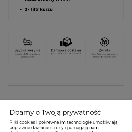
2× filtr kurzu
O nas
Dbamy o Twoją prywatność
Pliki cookies i pokrewne im technologie umożliwiają
Dostawa i płatności
poprawne działanie strony i pomagają nam