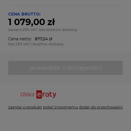
CENA BRUTTO:
1 079,00 zł
zawiera 23% VAT, bez kosztów dostawy
Cena netto:
877,24 zł
bez 23% VAT i kosztów dostawy
powiadom o dostępności
zapytaj o produkt
poleć znajomemu
dodaj do przechowalni