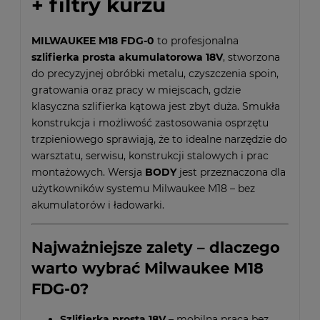
+ filtry kurzu
MILWAUKEE M18 FDG-0
to profesjonalna
szlifierka prosta akumulatorowa 18V
, stworzona
do precyzyjnej obróbki metalu, czyszczenia spoin,
gratowania oraz pracy w miejscach, gdzie
klasyczna szlifierka kątowa jest zbyt duża. Smukła
konstrukcja i możliwość zastosowania osprzętu
trzpieniowego sprawiają, że to idealne narzędzie do
warsztatu, serwisu, konstrukcji stalowych i prac
montażowych. Wersja
BODY
jest przeznaczona dla
użytkowników systemu Milwaukee M18 – bez
akumulatorów i ładowarki.
Najważniejsze zalety – dlaczego
warto wybrać Milwaukee M18
FDG-0?
Szlifierka prosta 18V
– mobilna praca bez