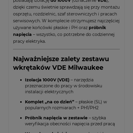
posiadają izolację
do 1000V
(oznaczenie
VDE
),
dzięki czemu świetnie sprawdzają się przy montażu
osprzętu, rozdzielnic, szaf sterowniczych i pracach
serwisowych. W komplecie otrzymujesz najczęściej
używane końcówki płaskie i PH oraz
próbnik
napięcia
– wszystko, co potrzebne do codziennej
pracy elektryka.
Najważniejsze zalety zestawu
wkrętaków VDE Milwaukee
Izolacja 1000V (VDE)
– narzędzia
przeznaczone do pracy w środowisku
instalacji elektrycznych
Komplet „na co dzień”
– płaskie (SL) w
popularnych rozmiarach + PH1/PH2
Próbnik napięcia w zestawie
– szybka
weryfikacja obecności napięcia przed pracą