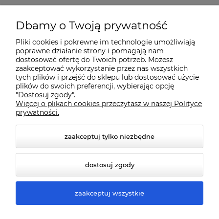
O nas
Dbamy o Twoją prywatność
Pliki cookies i pokrewne im technologie umożliwiają
Dostawa i płatności
poprawne działanie strony i pomagają nam
dostosować ofertę do Twoich potrzeb. Możesz
zaakceptować wykorzystanie przez nas wszystkich
Pomoc
tych plików i przejść do sklepu lub dostosować użycie
plików do swoich preferencji, wybierając opcję
"Dostosuj zgody".
Więcej o plikach cookies przeczytasz w naszej Polityce
Gwarancja i Serwis
prywatności.
zaakceptuj tylko niezbędne
dostosuj zgody
zaakceptuj wszystkie
© 2026 www.qmart.pl. Wszelkie prawa zastrzeżone.
Styl graficzny ShopGadget.pl
Sklep internetowy Shoper