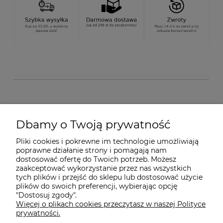
O nas
Dbamy o Twoją prywatność
Pliki cookies i pokrewne im technologie umożliwiają
Dostawa i płatności
poprawne działanie strony i pomagają nam
dostosować ofertę do Twoich potrzeb. Możesz
zaakceptować wykorzystanie przez nas wszystkich
Pomoc
tych plików i przejść do sklepu lub dostosować użycie
plików do swoich preferencji, wybierając opcję
"Dostosuj zgody".
Więcej o plikach cookies przeczytasz w naszej Polityce
Gwarancja i Serwis
prywatności.