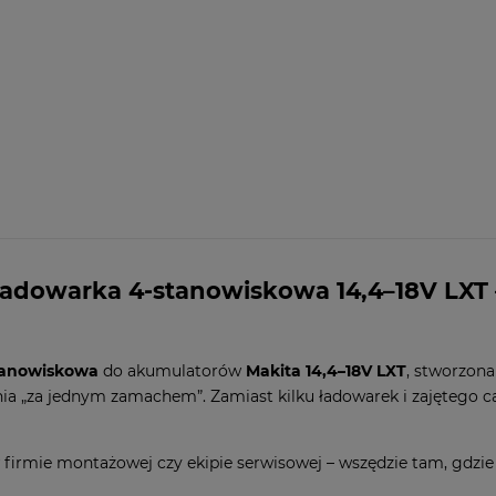
ładowarka 4-stanowiskowa 14,4–18V LXT –
tanowiskowa
do akumulatorów
Makita 14,4–18V LXT
, stworzon
a „za jednym zamachem”. Zamiast kilku ładowarek i zajętego c
w firmie montażowej czy ekipie serwisowej – wszędzie tam, gdz