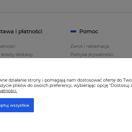
tawa i płatności
Pomoc
atności
Zwrot i reklamacja
i koszty dostawy
Polityka prywatności
Regulaminy
awne działanie strony i pomagają nam dostosować ofertę do Two
życie plików do swoich preferencji, wybierając opcję "Dostosuj 
watności.
ptuj wszystkie
r Premium