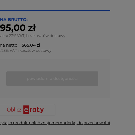
NA BRUTTO:
95,00 zł
wiera 23% VAT, bez kosztów dostawy
na netto:
565,04 zł
z 23% VAT i kosztów dostawy
powiadom o dostępności
pytaj o produkt
poleć znajomemu
dodaj do przechowalni