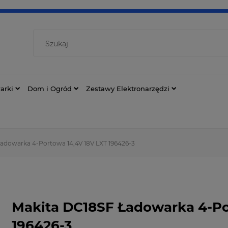
arki
Dom i Ogród
Zestawy Elektronarzędzi
adowarka 4-Portowa 14,4V 18V LXT 196426-3
Makita DC18SF Ładowarka 4-Po
196426-3