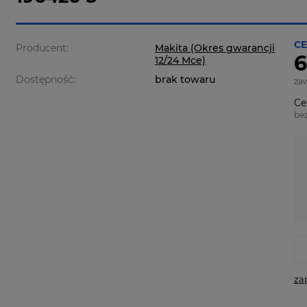
CE
Producent:
Makita (Okres gwarancji
6
12/24 Mce)
Dostępność:
brak towaru
za
Ce
be
za