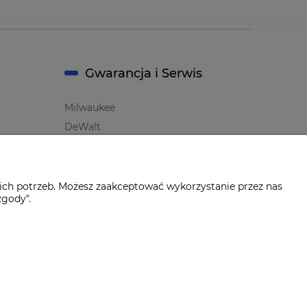
Gwarancja i Serwis
Milwaukee
DeWalt
Makita
Bosch
Oznaczenie i symbole Producentów
ich potrzeb. Możesz zaakceptować wykorzystanie przez nas
zgody".
Wersja BODY