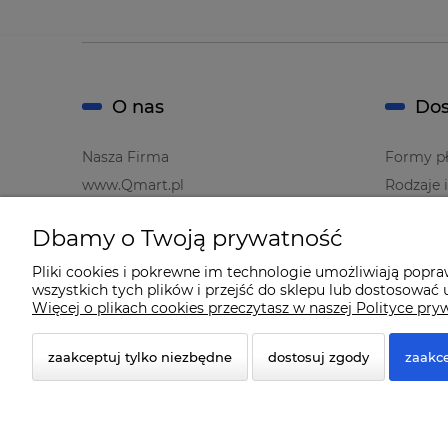
O nas
Dos
Nasza Firma
Formy pł
www.Qmart.pl
Rodzaje 
Dbamy o Twoją prywatność
Pliki cookies i pokrewne im technologie umożliwiają popr
wszystkich tych plików i przejść do sklepu lub dostosować u
Więcej o plikach cookies przeczytasz w naszej Polityce pry
zaakceptuj tylko niezbędne
dostosuj zgody
zaakce
© 2026 www.qmart.pl. Wszelkie prawa zastrzeżone.
Styl graficzny ShopGadget.pl
Sklep internetowy Shope