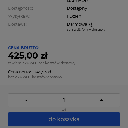
12/24 Mce)
Dostępność:
Dostępny
Wysyłka w:
1 Dzień
Dostawa:
Darmowa
sprawdź formy dostawy
Cena nie zawiera ewentualnych kosztów płatności
CENA BRUTTO:
425,00 zł
zawiera 23% VAT, bez kosztów dostawy
Cena netto:
345,53 zł
bez 23% VAT i kosztów dostawy
-
+
szt.
do koszyka