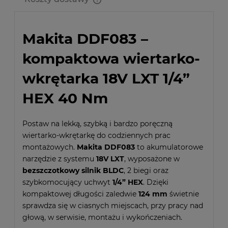
Cena nie zawiera ewentualnych kosztów płatności
Makita DDF083 –
kompaktowa wiertarko-
wkrętarka 18V LXT 1/4”
HEX 40 Nm
Postaw na lekką, szybką i bardzo poręczną
wiertarko-wkrętarkę do codziennych prac
montażowych.
Makita DDF083
to akumulatorowe
narzędzie z systemu
18V LXT
, wyposażone w
bezszczotkowy silnik BLDC
, 2 biegi oraz
szybkomocujący uchwyt
1/4” HEX
. Dzięki
kompaktowej długości zaledwie
124 mm
świetnie
sprawdza się w ciasnych miejscach, przy pracy nad
głową, w serwisie, montażu i wykończeniach.