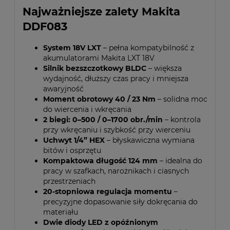
Najważniejsze zalety Makita
DDF083
System 18V LXT
– pełna kompatybilność z
akumulatorami Makita LXT 18V
Silnik bezszczotkowy BLDC
– większa
wydajność, dłuższy czas pracy i mniejsza
awaryjność
Moment obrotowy 40 / 23 Nm
– solidna moc
do wiercenia i wkręcania
2 biegi: 0–500 / 0–1700 obr./min
– kontrola
przy wkręcaniu i szybkość przy wierceniu
Uchwyt 1/4” HEX
– błyskawiczna wymiana
bitów i osprzętu
Kompaktowa długość 124 mm
– idealna do
pracy w szafkach, narożnikach i ciasnych
przestrzeniach
20-stopniowa regulacja momentu
–
precyzyjne dopasowanie siły dokręcania do
materiału
Dwie diody LED z opóźnionym