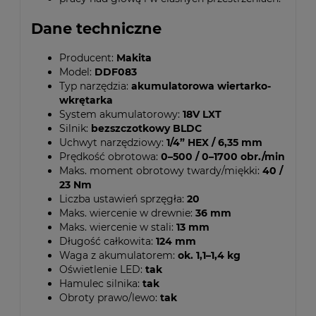
Dane techniczne
Producent:
Makita
Model:
DDF083
Typ narzędzia:
akumulatorowa wiertarko-
wkrętarka
System akumulatorowy:
18V LXT
Silnik:
bezszczotkowy BLDC
Uchwyt narzędziowy:
1/4” HEX / 6,35 mm
Prędkość obrotowa:
0–500 / 0–1700 obr./min
Maks. moment obrotowy twardy/miękki:
40 /
23 Nm
Liczba ustawień sprzęgła:
20
Maks. wiercenie w drewnie:
36 mm
Maks. wiercenie w stali:
13 mm
Długość całkowita:
124 mm
Waga z akumulatorem:
ok. 1,1–1,4 kg
Oświetlenie LED:
tak
Hamulec silnika:
tak
Obroty prawo/lewo:
tak