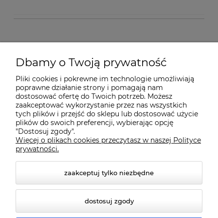
O nas
Dbamy o Twoją prywatność
Pliki cookies i pokrewne im technologie umożliwiają
Dostawa i płatności
poprawne działanie strony i pomagają nam
dostosować ofertę do Twoich potrzeb. Możesz
zaakceptować wykorzystanie przez nas wszystkich
tych plików i przejść do sklepu lub dostosować użycie
Pomoc
plików do swoich preferencji, wybierając opcję
"Dostosuj zgody".
Więcej o plikach cookies przeczytasz w naszej Polityce
Gwarancja i Serwis
prywatności.
zaakceptuj tylko niezbędne
dostosuj zgody