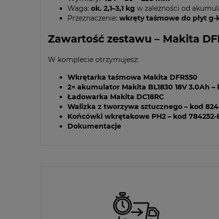
Waga:
ok. 2,1–3,1 kg
w zależności od akumul
Przeznaczenie:
wkręty taśmowe do płyt g-
Zawartość zestawu – Makita D
W komplecie otrzymujesz:
Wkrętarka taśmowa Makita DFR550
2× akumulator Makita BL1830 18V 3.0Ah – 
Ładowarka Makita DC18RC
Walizka z tworzywa sztucznego – kod 82
Końcówki wkrętakowe PH2 – kod 784252-
Dokumentacje