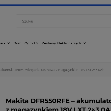
arki
Dom i Ogród
Zestawy Elektronarzędzi
 akumulatorowa wkrętarka taśmowa z magazynkiem 18V LXT 2×3.0Ah
Makita DFR550RFE – akumulat
z magazynkiem 18V LXT 2×3.0