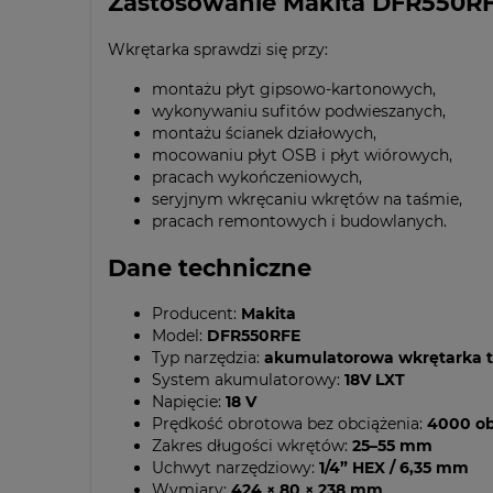
Zastosowanie Makita DFR550R
Wkrętarka sprawdzi się przy:
montażu płyt gipsowo-kartonowych,
wykonywaniu sufitów podwieszanych,
montażu ścianek działowych,
mocowaniu płyt OSB i płyt wiórowych,
pracach wykończeniowych,
seryjnym wkręcaniu wkrętów na taśmie,
pracach remontowych i budowlanych.
Dane techniczne
Producent:
Makita
Model:
DFR550RFE
Typ narzędzia:
akumulatorowa wkrętarka
System akumulatorowy:
18V LXT
Napięcie:
18 V
Prędkość obrotowa bez obciążenia:
4000 ob
Zakres długości wkrętów:
25–55 mm
Uchwyt narzędziowy:
1/4” HEX / 6,35 mm
Wymiary:
424 × 80 × 238 mm