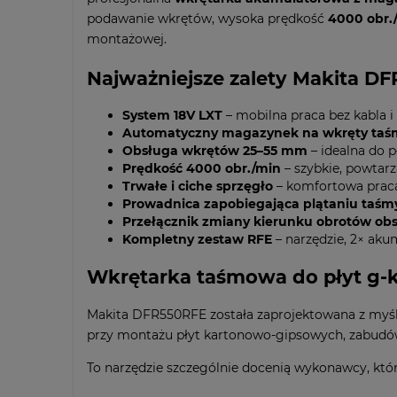
podawanie wkrętów, wysoka prędkość
4000 obr.
montażowej.
Najważniejsze zalety Makita D
System 18V LXT
– mobilna praca bez kabla 
Automatyczny magazynek na wkręty ta
Obsługa wkrętów 25–55 mm
– idealna do 
Prędkość 4000 obr./min
– szybkie, powtarz
Trwałe i ciche sprzęgło
– komfortowa praca
Prowadnica zapobiegająca plątaniu taśm
Przełącznik zmiany kierunku obrotów ob
Kompletny zestaw RFE
– narzędzie, 2× aku
Wkrętarka taśmowa do płyt g-
Makita DFR550RFE została zaprojektowana z myśl
przy montażu płyt kartonowo-gipsowych, zabudów
To narzędzie szczególnie docenią wykonawcy, któ