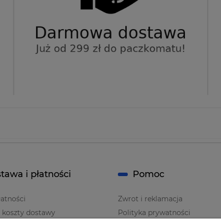
tawa i płatności
Pomoc
atności
Zwrot i reklamacja
i koszty dostawy
Polityka prywatności