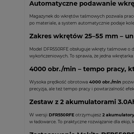
Automatyczne podawanie wkrętó
Magazynek do wkrętów taśmowych pozwala pracowa
po materiale, a system automatycznie podaje kol
Zakres wkrętów 25–55 mm – un
Model DFR550RFE obsługuje wkręty taśmowe o d
wykończeniowych. To sprawia, że jedna wkrętark
4000 obr./min – tempo pracy, kt
Wysoka prędkość obrotowa
4000 obr./min
pozwal
precyzja, ale też tempo pracy i powtarzalność efek
Zestaw z 2 akumulatorami 3.0Ah
W wersji
DFR550RFE
otrzymujesz
2 akumulatory
w ładowarce. To praktyczne rozwiązanie dla ekip, 