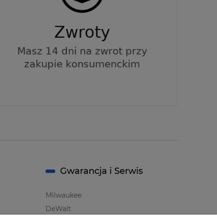
Gwarancja i Serwis
Milwaukee
DeWalt