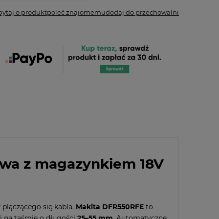
pytaj o produkt
poleć znajomemu
dodaj do przechowalni
owa z magazynkiem 18V
plączącego się kabla.
Makita DFR550RFE
to
i na taśmie o długości
25–55 mm
. Automatyczne