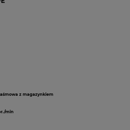
FE
 taśmowa z magazynkiem
r./min