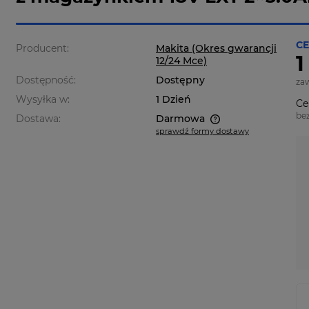
CE
Producent:
Makita (Okres gwarancji
1
12/24 Mce)
Dostępność:
Dostępny
za
Wysyłka w:
1 Dzień
Ce
be
Dostawa:
Darmowa
sprawdź formy dostawy
Cena nie zawiera ewentualnych
kosztów płatności