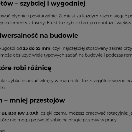
w – szybciej i wygodniej
ć płynnie i powtarzalnie. Zamiast za każdym razem sięgać po 
ejne elementy z taśmy. Efekt to szybsze tempo montażu, większ
iwersalność na budowie
ługości od
25 do 55 mm
, czyli najczęściej stosowany zakres pr
a może obsłużyć wiele typowych zadań na budowie i podczas re
óre robi różnicę
a szybko osadzać wkręty w materiale. To szczególnie ważne przy
tu.
 – mniej przestojów
 BL1830 18V 3.0Ah
, dzięki czemu możesz pracować rotacyjnie: je
które nie mogą pozwolić sobie na długie przerwy w pracy.