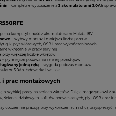
/min
i kompletne wyposażenie z
2 akumulatorami 3.0Ah
sprawi
FR550RFE
i pełna kompatybilność z akumulatorami Makita 18V
śmowe
– szybszy montaż i mniejsza liczba przerw
płyt g-k, płyt wiórowych, OSB i prac wykończeniowych
alne wkręcanie w pracy seryjnej
 przy większej liczbie wkrętów
y
– płynniejsze podawanie i mniej przestojów
sługiwany jedną ręką
– wygoda podczas montażu
mulator 3.0Ah, ładowarka i walizka
k i prac montażowych
ą o szybkiej pracy na seriach wkrętów. Dzięki magazynkowi z
, ścianek działowych, sufitów podwieszanych, płyt OSB oraz 
rzy codziennie pracują przy wykończeniach i chcą przyspieszyć