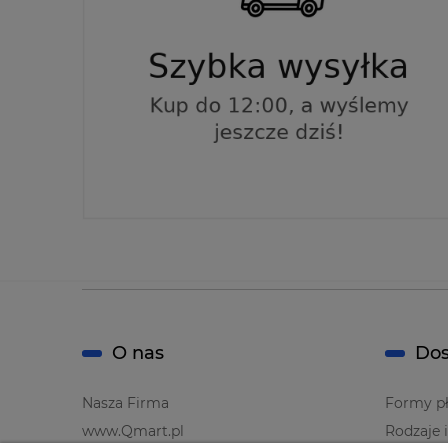
O nas
Dos
Nasza Firma
Formy pł
www.Qmart.pl
Rodzaje 