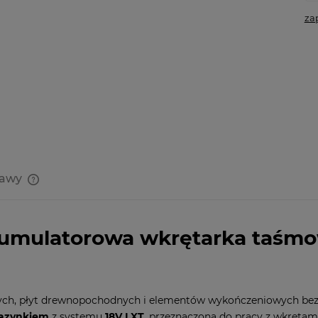
za
tawy
Cena nie zawiera ewentualnych
kosztów płatności
umulatorowa wkrętarka taśm
ych, płyt drewnopochodnych i elementów wykończeniowych bez 
azynkiem
z systemu
18V LXT
, przeznaczona do pracy z wkrętam