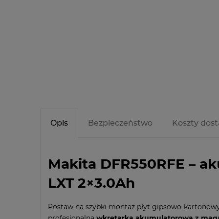
Opis
Bezpieczeństwo
Koszty dos
Makita DFR550RFE – ak
LXT 2×3.0Ah
Postaw na szybki montaż płyt gipsowo-kartonow
profesjonalna
wkrętarka akumulatorowa z mag