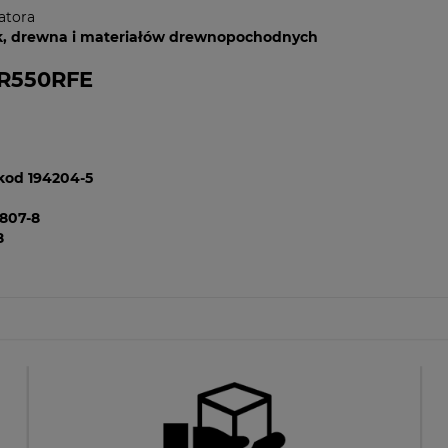
atora
k, drewna i materiałów drewnopochodnych
FR550RFE
kod 194204-5
4807-8
8