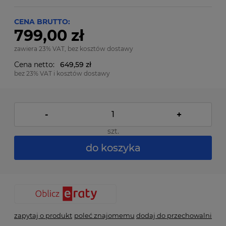
CENA BRUTTO:
799,00 zł
zawiera 23% VAT, bez kosztów dostawy
Cena netto:
649,59 zł
bez 23% VAT i kosztów dostawy
-
+
szt.
do koszyka
zapytaj o produkt
poleć znajomemu
dodaj do przechowalni