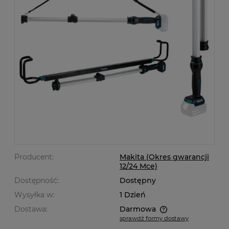
Producent:
Makita (Okres gwarancji
12/24 Mce)
Dostępność:
Dostępny
Wysyłka w:
1 Dzień
Dostawa:
Darmowa
sprawdź formy dostawy
Cena nie zawiera ewentualnych kosztów płatności