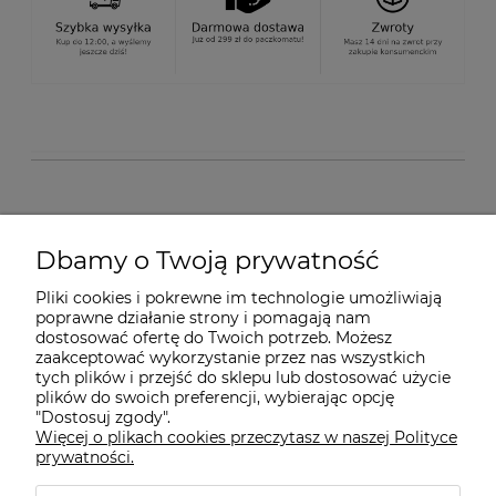
O nas
Dbamy o Twoją prywatność
Pliki cookies i pokrewne im technologie umożliwiają
Dostawa i płatności
poprawne działanie strony i pomagają nam
dostosować ofertę do Twoich potrzeb. Możesz
zaakceptować wykorzystanie przez nas wszystkich
Pomoc
tych plików i przejść do sklepu lub dostosować użycie
plików do swoich preferencji, wybierając opcję
"Dostosuj zgody".
Więcej o plikach cookies przeczytasz w naszej Polityce
Gwarancja i Serwis
prywatności.