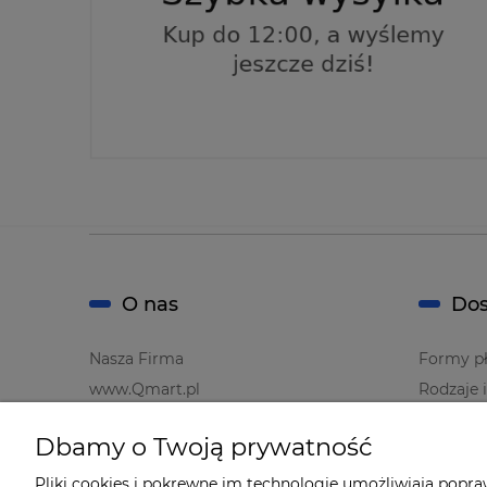
O nas
Dos
Nasza Firma
Formy pł
www.Qmart.pl
Rodzaje 
Dbamy o Twoją prywatność
Pliki cookies i pokrewne im technologie umożliwiają popr