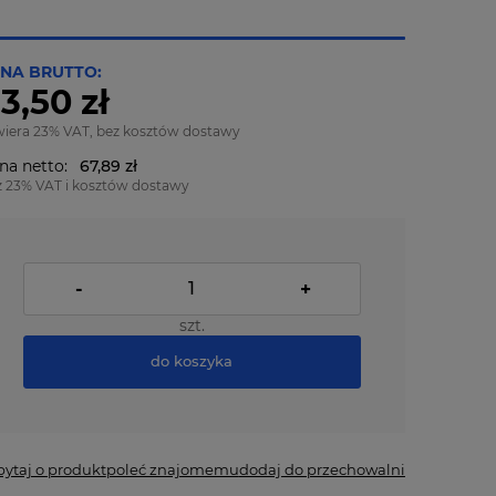
NA BRUTTO:
3,50 zł
wiera 23% VAT, bez kosztów dostawy
na netto:
67,89 zł
z 23% VAT i kosztów dostawy
-
+
szt.
do koszyka
pytaj o produkt
poleć znajomemu
dodaj do przechowalni