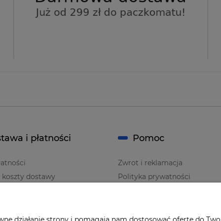
tawa i płatności
Pomoc
atności
Zwrot i reklamacja
i koszty dostawy
Polityka prywatności
Regulaminy
awne działanie strony i pomagają nam dostosować ofertę do Two