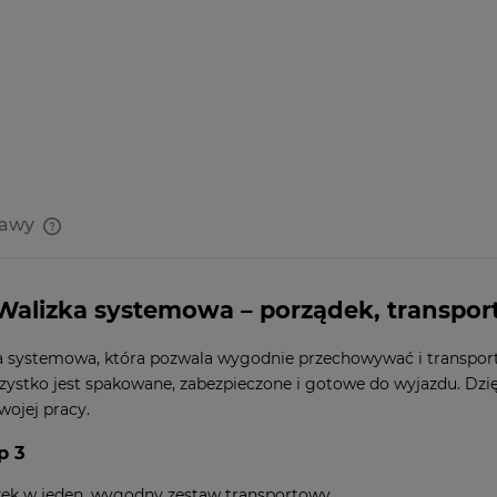
tawy
Cena nie zawiera ewentualnych
kosztów płatności
alizka systemowa – porządek, transport
ka systemowa, która pozwala wygodnie przechowywać i transporto
zystko jest spakowane, zabezpieczone i gotowe do wyjazdu. Dz
ojej pracy.
p 3
zek w jeden, wygodny zestaw transportowy.