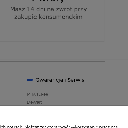
Gwarancja i Serwis
Milwaukee
DeWalt
Makita
Bosch
Oznaczenie i symbole Producentów
ich potrzeb. Możesz zaakceptować wykorzystanie przez nas