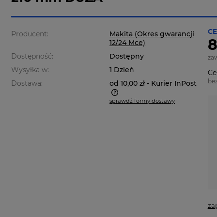
CE
Producent:
Makita (Okres gwarancji
8
12/24 Mce)
Dostępność:
Dostępny
za
Wysyłka w:
1 Dzień
Ce
be
Dostawa:
od 10,00 zł
- Kurier InPost
sprawdź formy dostawy
a nie zawiera ewentualnych
ztów płatności
za