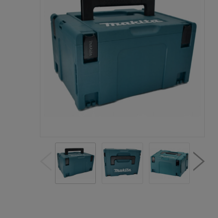
Cen
kos