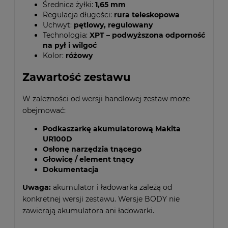
Średnica żyłki:
1,65 mm
Regulacja długości:
rura teleskopowa
Uchwyt:
pętlowy, regulowany
Technologia:
XPT – podwyższona odporność
na pył i wilgoć
Kolor:
różowy
Zawartość zestawu
W zależności od wersji handlowej zestaw może
obejmować:
Podkaszarkę akumulatorową Makita
UR100D
Osłonę narzędzia tnącego
Głowicę / element tnący
Dokumentacja
Uwaga:
akumulator i ładowarka zależą od
konkretnej wersji zestawu. Wersje BODY nie
zawierają akumulatora ani ładowarki.