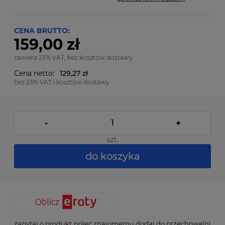
CENA BRUTTO:
159,00 zł
zawiera 23% VAT, bez kosztów dostawy
Cena netto:
129,27 zł
bez 23% VAT i kosztów dostawy
-
+
szt.
do koszyka
zapytaj o produkt
poleć znajomemu
dodaj do przechowalni