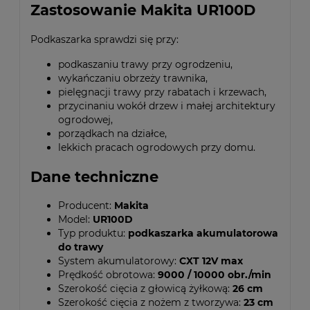
Zastosowanie Makita UR100D
Podkaszarka sprawdzi się przy:
podkaszaniu trawy przy ogrodzeniu,
wykańczaniu obrzeży trawnika,
pielęgnacji trawy przy rabatach i krzewach,
przycinaniu wokół drzew i małej architektury
ogrodowej,
porządkach na działce,
lekkich pracach ogrodowych przy domu.
Dane techniczne
Producent:
Makita
Model:
UR100D
Typ produktu:
podkaszarka akumulatorowa
do trawy
System akumulatorowy:
CXT 12V max
Prędkość obrotowa:
9000 / 10000 obr./min
Szerokość cięcia z głowicą żyłkową:
26 cm
Szerokość cięcia z nożem z tworzywa:
23 cm