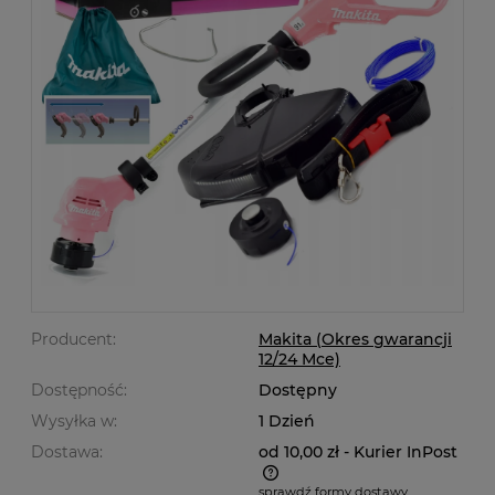
Producent:
Makita (Okres gwarancji
12/24 Mce)
Dostępność:
Dostępny
Wysyłka w:
1 Dzień
Dostawa:
od 10,00 zł
- Kurier InPost
sprawdź formy dostawy
Cena nie zawiera ewentualnych kosztów płatności