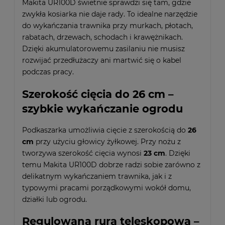
Makita UR100D świetnie sprawdzi się tam, gdzie
zwykła kosiarka nie daje rady. To idealne narzędzie
do wykańczania trawnika przy murkach, płotach,
rabatach, drzewach, schodach i krawężnikach.
Dzięki akumulatorowemu zasilaniu nie musisz
rozwijać przedłużaczy ani martwić się o kabel
podczas pracy.
Szerokość cięcia do 26 cm –
szybkie wykańczanie ogrodu
Podkaszarka umożliwia cięcie z szerokością do
26
cm
przy użyciu głowicy żyłkowej. Przy nożu z
tworzywa szerokość cięcia wynosi
23 cm
. Dzięki
temu Makita UR100D dobrze radzi sobie zarówno z
delikatnym wykańczaniem trawnika, jak i z
typowymi pracami porządkowymi wokół domu,
działki lub ogrodu.
Regulowana rura teleskopowa –