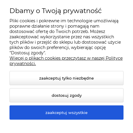
O nas
Dbamy o Twoją prywatność
Pliki cookies i pokrewne im technologie umożliwiają
Dostawa i płatności
poprawne działanie strony i pomagają nam
dostosować ofertę do Twoich potrzeb. Możesz
zaakceptować wykorzystanie przez nas wszystkich
tych plików i przejść do sklepu lub dostosować użycie
Pomoc
plików do swoich preferencji, wybierając opcję
"Dostosuj zgody".
Więcej o plikach cookies przeczytasz w naszej Polityce
Gwarancja i Serwis
prywatności.
zaakceptuj tylko niezbędne
dostosuj zgody
zaakceptuj wszystkie
© 2026 www.qmart.pl. Wszelkie prawa zastrzeżone.
Styl graficzny ShopGadget.pl
Sklep internetowy Shoper