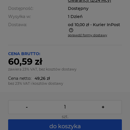
Gwarancji 12/24 Mcy)
Dostępność:
Dostępny
Wysyłka w:
1 Dzień
Dostawa:
od 10,00 zł
- Kurier InPost
sprawdź formy dostawy
Cena nie zawiera ewentualnych kosztów płatności
CENA BRUTTO:
60,59 zł
zawiera 23% VAT, bez kosztów dostawy
Cena netto:
49,26 zł
bez 23% VAT i kosztów dostawy
-
+
szt.
do koszyka