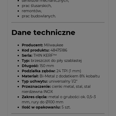
serwisów mechanicznych,
prac ślusarskich,
remontów,
prac budowlanych.
Dane techniczne
Producent:
Milwaukee
Kod produktu:
48475186
Seria:
THIN KERF™
Typ:
brzeszczot do piły szablastej
Długość:
150 mm
Podziałka zębów:
24 TPI (1 mm)
Materiał:
Bi-Metal z dodatkiem 8% kobaltu
Typ uchwytu:
uniwersalny 1/2"
Przeznaczenie:
cienki metal, stal, stal
nierdzewna INOX
Zakres cięcia:
metal o grubości ok. 0,5–3
mm, rury do Ø100 mm
Ilość w opakowaniu:
5 szt.