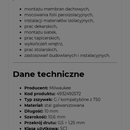
montażu membran dachowych,
mocowania folii paroizolacyjnych,
instalacji materiałów izolacyjnych,
prac dekarskich,
montażu siatek,
prac tapicerskich,
wykończeń wnętrz,
prac stolarskich,
zastosowań budowlanych i instalacyjnych.
Dane techniczne
Producent:
Milwaukee
Kod produktu:
4932492572
Typ zszywek:
G / kompatybilne z T50
Materiał:
stal galwanizowana
Długość:
10 mm
Szerokość:
10,6 mm
Przekrój drutu:
0,5 × 1,25 mm
Klasa użytkowa:
SC1