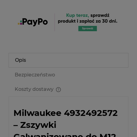
Opis
Bezpieczeństwo
Koszty dostawy
Cena nie zawiera ewentualnych kosztów płatności
Milwaukee 4932492572
– Zszywki
Galwanizowane do M12