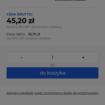
CENA BRUTTO:
45,20 zł
zawiera 23% VAT, bez kosztów dostawy
Cena netto:
36,75 zł
bez 23% VAT i kosztów dostawy
-
+
szt.
do koszyka
zapytaj o produkt
poleć znajomemu
dodaj do przechowalni