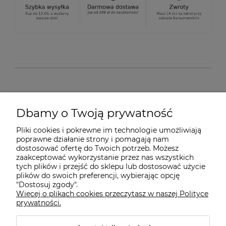
O nas
Dbamy o Twoją prywatność
Pliki cookies i pokrewne im technologie umożliwiają
Dostawa i płatności
poprawne działanie strony i pomagają nam
dostosować ofertę do Twoich potrzeb. Możesz
zaakceptować wykorzystanie przez nas wszystkich
tych plików i przejść do sklepu lub dostosować użycie
Pomoc
plików do swoich preferencji, wybierając opcję
"Dostosuj zgody".
Więcej o plikach cookies przeczytasz w naszej Polityce
Gwarancja i Serwis
prywatności.